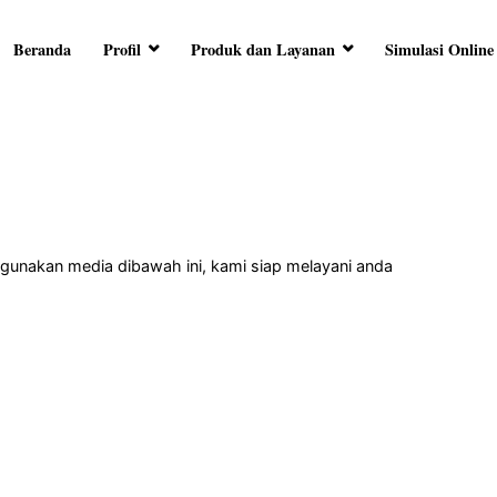
Beranda
Profil
Produk dan Layanan
Simulasi Online
RA ARTHA
ersama Anda
unakan media dibawah ini, kami siap melayani anda