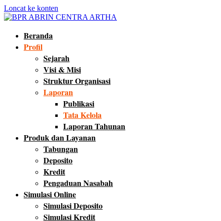
Loncat ke konten
BPR ABRIN CENTRA ARTHA
Maju dan Berkembang Bersama Anda
Beranda
Profil
Sejarah
Visi & Misi
Struktur Organisasi
Laporan
Publikasi
Tata Kelola
Laporan Tahunan
Produk dan Layanan
Tabungan
Deposito
Kredit
Pengaduan Nasabah
Simulasi Online
Simulasi Deposito
Simulasi Kredit