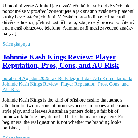
U mobilní verze Admiral jde u začátečníků hlavně o dvě věci: jak
pohodlně se v prostředí zorientujete a jak snadno zvládnete platební
kroky bez zbytečných tření. V českém prostředí navíc hraje roli
důvěra v licenci, přehlednost účtu a to, zda je celý proces použitelný
i na menší obrazovce telefonu. Admiral patří mezi zavedené značky
na […]
Selengkapnya
Johnnie Kash Kings Review: Player
Reputation, Pros, Cons, and AU Risk
bprabrin
4 Agustus 2026
Tak Berkategori
Tidak Ada Komentar
pada
Johnnie Kash Kings Review: Player Reputation, Pros, Cons, and
AU Risk
Johnnie Kash Kings is the kind of offshore casino that attracts
attention for two reasons: it promises access to pokies and casino-
style play, and it leaves Australian punters doing a fair bit of
homework before they deposit. That is the main story here. For
beginners, the real question is not whether the branding looks
polished, […]