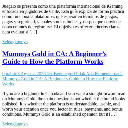
Juegalo se presenta como una plataforma internacional de iGaming
enfocada en jugadores de Chile. Esta guía explica de forma práctica
cómo funciona la plataforma, qué esperar en términos de juegos,
pagos y seguridad, y cuáles son los límites y riesgos que conviene
conocer antes de registrarse. El objetivo es ofrecer criterios claros
para evaluar si […]
Selengkapnya
Mummys Gold in CA: A Beginner’s
Guide to How the Platform Works
bprabrin
3 Agustus 2026
Tak Berkategori
Tidak Ada Komentar
pada
Mummys Gold in CA: A Beginner’s Guide to How the Platform
Works
If you are a beginner in Canada and you want a straightforward read
on Mummys Gold, the main question is not whether the brand looks
polished. It is whether the platform is understandable, usable, and
worth your attention once you factor in rules, payments, and bonus
conditions. Mummys Gold is an established operator, but it […]
Selengkapnya