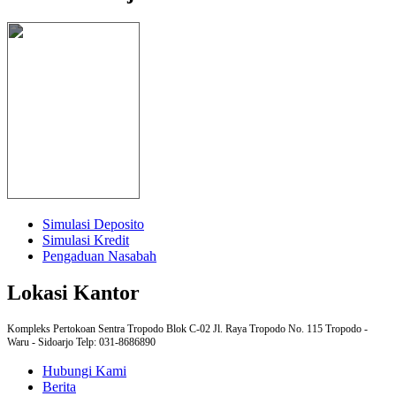
Simulasi Deposito
Simulasi Kredit
Pengaduan Nasabah
Lokasi Kantor
Kompleks Pertokoan Sentra Tropodo Blok C-02 Jl. Raya Tropodo No. 115 Tropodo -
Waru - Sidoarjo Telp: 031-8686890
Hubungi Kami
Berita