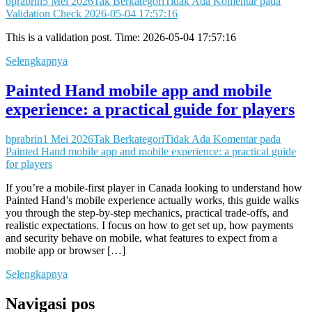
bprabrin
5 Mei 2026
Tak Berkategori
Tidak Ada Komentar
pada
Validation Check 2026-05-04 17:57:16
This is a validation post. Time: 2026-05-04 17:57:16
Selengkapnya
Painted Hand mobile app and mobile
experience: a practical guide for players
bprabrin
1 Mei 2026
Tak Berkategori
Tidak Ada Komentar
pada
Painted Hand mobile app and mobile experience: a practical guide
for players
If you’re a mobile-first player in Canada looking to understand how
Painted Hand’s mobile experience actually works, this guide walks
you through the step-by-step mechanics, practical trade-offs, and
realistic expectations. I focus on how to get set up, how payments
and security behave on mobile, what features to expect from a
mobile app or browser […]
Selengkapnya
Navigasi pos