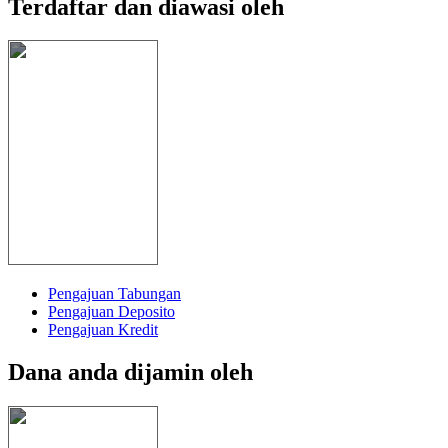
Terdaftar dan diawasi oleh
Pengajuan Tabungan
Pengajuan Deposito
Pengajuan Kredit
Dana anda dijamin oleh