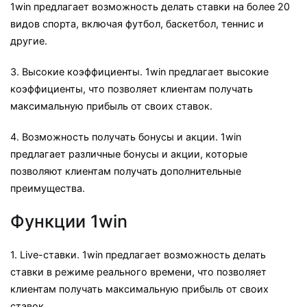
1win предлагает возможность делать ставки на более 20
видов спорта, включая футбол, баскетбол, теннис и
другие.
3. Высокие коэффициенты. 1win предлагает высокие
коэффициенты, что позволяет клиентам получать
максимальную прибыль от своих ставок.
4. Возможность получать бонусы и акции. 1win
предлагает различные бонусы и акции, которые
позволяют клиентам получать дополнительные
преимущества.
Функции 1win
1. Live-ставки. 1win предлагает возможность делать
ставки в режиме реального времени, что позволяет
клиентам получать максимальную прибыль от своих
ставок.