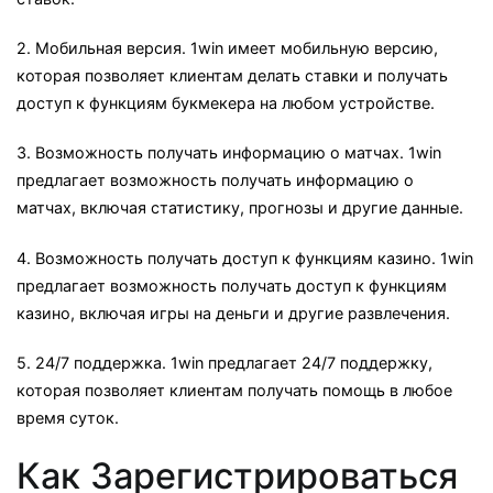
2. Мобильная версия. 1win имеет мобильную версию,
которая позволяет клиентам делать ставки и получать
доступ к функциям букмекера на любом устройстве.
3. Возможность получать информацию о матчах. 1win
предлагает возможность получать информацию о
матчах, включая статистику, прогнозы и другие данные.
4. Возможность получать доступ к функциям казино. 1win
предлагает возможность получать доступ к функциям
казино, включая игры на деньги и другие развлечения.
5. 24/7 поддержка. 1win предлагает 24/7 поддержку,
которая позволяет клиентам получать помощь в любое
время суток.
Как Зарегистрироваться