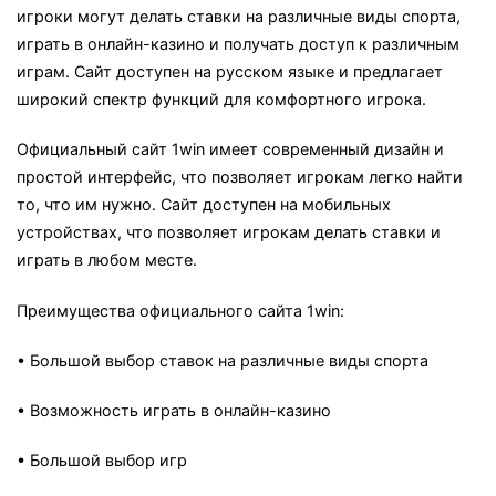
игроки могут делать ставки на различные виды спорта,
играть в онлайн-казино и получать доступ к различным
играм. Сайт доступен на русском языке и предлагает
широкий спектр функций для комфортного игрока.
Официальный сайт 1win имеет современный дизайн и
простой интерфейс, что позволяет игрокам легко найти
то, что им нужно. Сайт доступен на мобильных
устройствах, что позволяет игрокам делать ставки и
играть в любом месте.
Преимущества официального сайта 1win:
• Большой выбор ставок на различные виды спорта
• Возможность играть в онлайн-казино
• Большой выбор игр