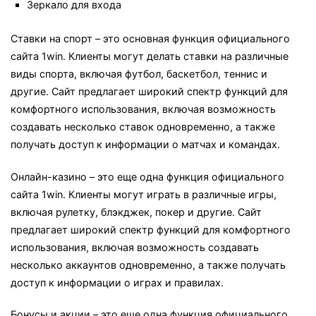
Зеркало для входа
Ставки на спорт – это основная функция официального
сайта 1win. Клиенты могут делать ставки на различные
виды спорта, включая футбол, баскетбол, теннис и
другие. Сайт предлагает широкий спектр функций для
комфортного использования, включая возможность
создавать несколько ставок одновременно, а также
получать доступ к информации о матчах и командах.
Онлайн-казино – это еще одна функция официального
сайта 1win. Клиенты могут играть в различные игры,
включая рулетку, блэкджек, покер и другие. Сайт
предлагает широкий спектр функций для комфортного
использования, включая возможность создавать
несколько аккаунтов одновременно, а также получать
доступ к информации о играх и правилах.
Бонусы и акции – это еще одна функция официального