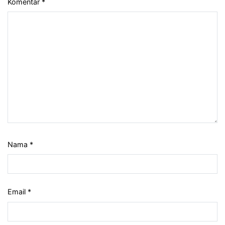
Komentar
*
Nama
*
Email
*