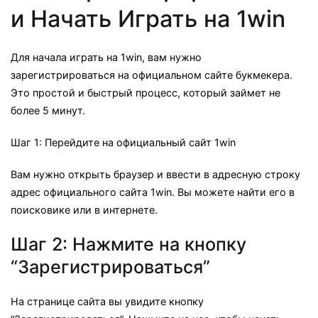
и Начать Играть на 1win
Для начала играть на 1win, вам нужно
зарегистрироваться на официальном сайте букмекера.
Это простой и быстрый процесс, который займет не
более 5 минут.
Шаг 1: Перейдите на официальный сайт 1win
Вам нужно открыть браузер и ввести в адресную строку
адрес официального сайта 1win. Вы можете найти его в
поисковике или в интернете.
Шаг 2: Нажмите на кнопку
“Зарегистрироваться”
На странице сайта вы увидите кнопку