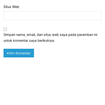
Situs Web
Simpan nama, email, dan situs web saya pada peramban ini
untuk komentar saya berikutnya.