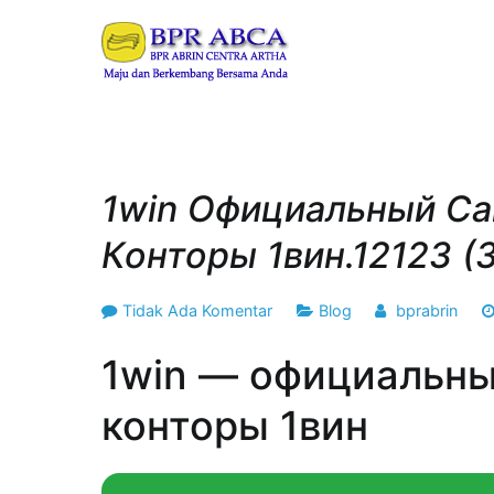
Loncat
ke
BPR ABRIN CENT
Maju dan Berkembang B
konten
1win Официальный Са
Конторы 1вин.12123 (3
pada
Tidak Ada Komentar
Blog
bprabrin
1win
1win — официальны
официальный
сайт
конторы 1вин
букмекерской
конторы
1вин.12123