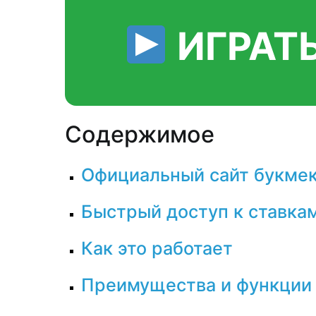
(3)
ИГРАТ
Содержимое
Официальный сайт букмек
Быстрый доступ к ставка
Как это работает
Преимущества и функции 