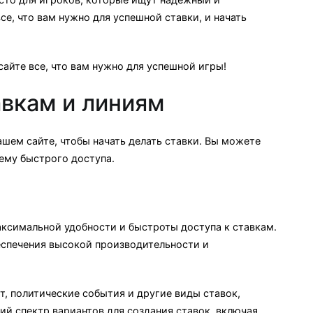
е, что вам нужно для успешной ставки, и начать
айте все, что вам нужно для успешной игры!
авкам и линиям
ашем сайте, чтобы начать делать ставки. Вы можете
тему быстрого доступа.
аксимальной удобности и быстроты доступа к ставкам.
спечения высокой производительности и
т, политические события и другие виды ставок,
й спектр вариантов для создания ставок, включая