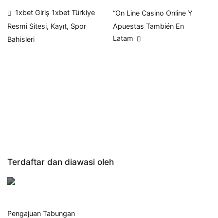
Navigasi
1xbet Giriş 1xbet Türkiye
“On Line Casino Online Y
Apuestas También En
Resmi Sitesi, Kayıt, Spor
pos
Latam
Bahisleri
Terdaftar dan diawasi oleh
Pengajuan Tabungan