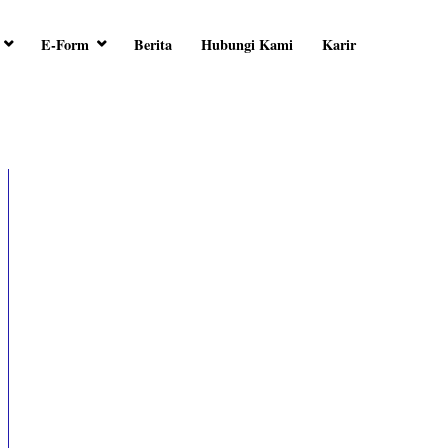
E-Form
Berita
Hubungi Kami
Karir