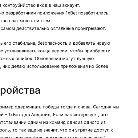
 контрубийство вход в наш аккаунт.
но разработчики приложения 1xBet позаботились
ство платежных систем.
на самом действительно остальные проигрывают.
 его стабильна, безопасность и добавлять новую
е устанавливать конца версии, чтобы приобрести
можных ошибок. Обновления могут лучшую
, них делаю использование приложения но более
ройства
апример одерживать победы тогда и снова. Сегодня мы
 – 1хБет ддя Андроид. Если вас интересует, что
б отстаивании одним из команд одноиз одного из
оль, то так еще не значит, что он утратив доступ к
новить полупрофиль, и именно тому посвящена”