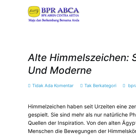
Loncat
ke
BPR ABRIN CENT
Maju dan Berkembang B
konten
Alte Himmelszeichen: 
Und Moderne
pada
Tidak Ada Komentar
Tak Berkategori
bpr
Alte
Himmelszeichen:
Himmelzeichen haben seit Urzeiten eine zen
Schlüssel
gespielt. Sie sind mehr als nur natürliche
zur
Quellen der Inspiration. Von den alten Äg
Geschichte
Menschen die Bewegungen der Himmelskörper
und