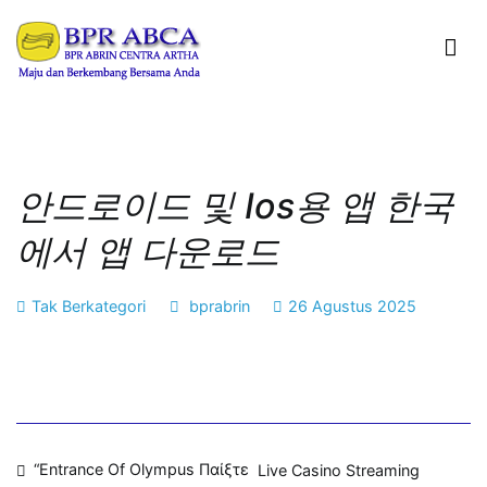
Loncat
ke
konten
BPR ABRIN CENTRA ARTHA
Maju dan Berkembang Bersama Anda
안드로이드 및 Ios용 앱 한국
에서 앱 다운로드
Tak Berkategori
bprabrin
26 Agustus 2025
Navigasi
“Entrance Of Olympus Παίξτε
Live Casino Streaming