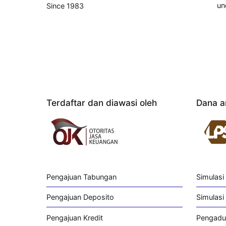
un
Since 1983
pos
Terdaftar dan diawasi oleh
Dana a
Pengajuan Tabungan
Simulasi
Pengajuan Deposito
Simulasi 
Pengajuan Kredit
Pengadu