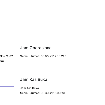
Jam Operasional
Blok C-02
Senin - Jumat : 08.00 sd 17.00 WIB
aru -
Jam Kas Buka
Jam Kas Buka
Senin - Jumat : 08.30 sd 15.00 WIB