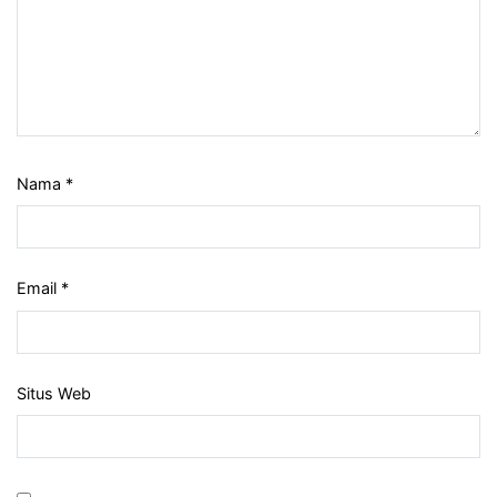
Nama
*
Email
*
Situs Web