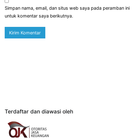
Simpan nama, email, dan situs web saya pada peramban ini
untuk komentar saya berikutnya.
Terdaftar dan diawasi oleh