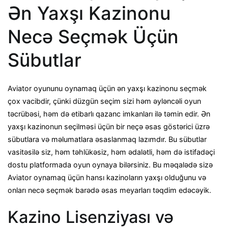
Ən Yaxşı Kazinonu
Kazinonu
Necə
Necə Seçmək Üçün
Seçmək
Üçün
Sübutlar
Sübutlar
Aviator oyununu oynamaq üçün ən yaxşı kazinonu seçmək
çox vacibdir, çünki düzgün seçim sizi həm əyləncəli oyun
təcrübəsi, həm də etibarlı qazanc imkanları ilə təmin edir. Ən
yaxşı kazinonun seçilməsi üçün bir neçə əsas göstərici üzrə
sübutlara və məlumatlara əsaslanmaq lazımdır. Bu sübutlar
vasitəsilə siz, həm təhlükəsiz, həm ədalətli, həm də istifadəçi
dostu platformada oyun oynaya bilərsiniz. Bu məqalədə sizə
Aviator oynamaq üçün hansı kazinoların yaxşı olduğunu və
onları necə seçmək barədə əsas meyarları təqdim edəcəyik.
Kazino Lisenziyası və