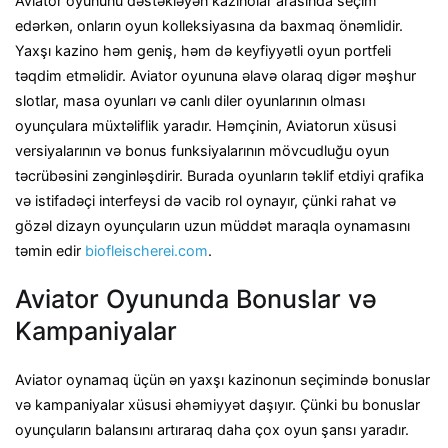
Aviator oyununu dəstəkləyən kazinolar arasında seçim
edərkən, onların oyun kolleksiyasına da baxmaq önəmlidir.
Yaxşı kazino həm geniş, həm də keyfiyyətli oyun portfeli
təqdim etməlidir. Aviator oyununa əlavə olaraq digər məşhur
slotlar, masa oyunları və canlı diler oyunlarının olması
oyunçulara müxtəliflik yaradır. Həmçinin, Aviatorun xüsusi
versiyalarının və bonus funksiyalarının mövcudluğu oyun
təcrübəsini zənginləşdirir. Burada oyunların təklif etdiyi qrafika
və istifadəçi interfeysi də vacib rol oynayır, çünki rahat və
gözəl dizayn oyunçuların uzun müddət maraqla oynamasını
təmin edir
biofleischerei.com
.
Aviator Oyununda Bonuslar və
Kampaniyalar
Aviator oynamaq üçün ən yaxşı kazinonun seçimində bonuslar
və kampaniyalar xüsusi əhəmiyyət daşıyır. Çünki bu bonuslar
oyunçuların balansını artıraraq daha çox oyun şansı yaradır.