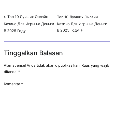
Navigasi
Топ 10 Лучших Онлайн
Топ 10 Лучших Онлайн
Казино Для Игры на Деньги
Казино Для Игры на Деньги
pos
В 2025 Году
В 2025 Году
Tinggalkan Balasan
Alamat email Anda tidak akan dipublikasikan.
Ruas yang wajib
ditandai
*
Komentar
*