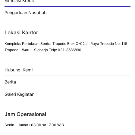
Simulasi Kredit
Pengaduan Nasabah
Lokasi Kantor
Kompleks Pertokoan Sentra Tropodo Blok C-02 Jl. Raya Tropodo No. 115
Tropodo - Waru - Sidoarjo Telp: 031-8686890
Hubungi Kami
Berita
Galeri Kegiatan
Jam Operasional
Senin - Jumat : 08.00 sd 17.00 WIB