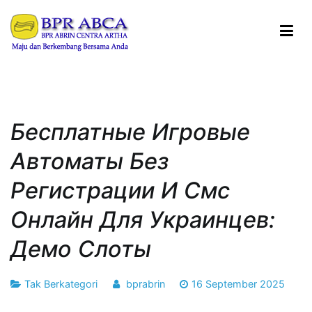
Loncat
ke
konten
BPR ABRIN CENTRA ARTHA
Maju dan Berkembang Bersama Anda
Бесплатные Игровые
Автоматы Без
Регистрации И Смс
Онлайн Для Украинцев:
Демо Слоты
Tak Berkategori
bprabrin
16 September 2025