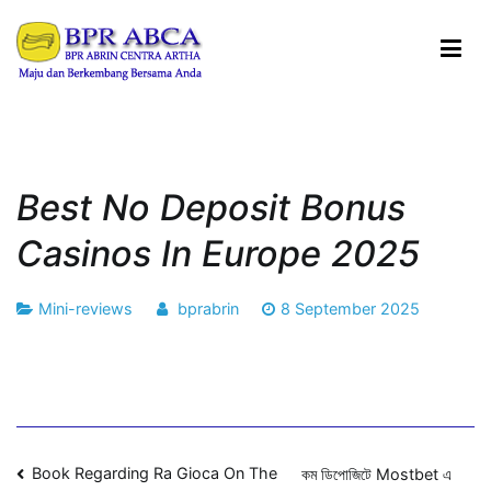
Loncat
ke
konten
BPR ABRIN CENTRA ARTHA
Maju dan Berkembang Bersama Anda
Best No Deposit Bonus
Casinos In Europe 2025
Mini-reviews
bprabrin
8 September 2025
Navigasi
Book Regarding Ra Gioca On The
কম ডিপোজিটে Mostbet এ