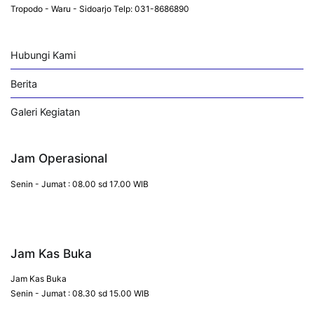
Tropodo - Waru - Sidoarjo Telp: 031-8686890
Hubungi Kami
Berita
Galeri Kegiatan
Jam Operasional
Senin - Jumat : 08.00 sd 17.00 WIB
Jam Kas Buka
Jam Kas Buka
Senin - Jumat : 08.30 sd 15.00 WIB