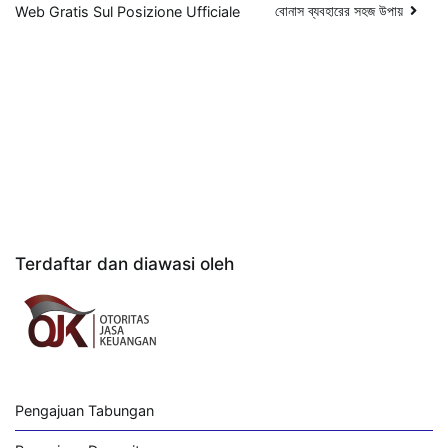
বোনাস ব্যবহারের সহজ উপায়
Web Gratis Sul Posizione Ufficiale
pos
Terdaftar dan diawasi oleh
Pengajuan Tabungan