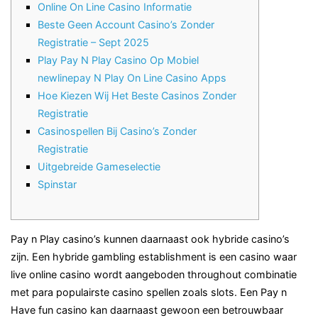
Online On Line Casino Informatie
Geen
Beste Geen Account Casino’s Zonder
Account
Registratie – Sept 2025
2025
Play Pay N Play Casino Op Mobiel
newlinepay N Play On Line Casino Apps
Hoe Kiezen Wij Het Beste Casinos Zonder
Registratie
Casinospellen Bij Casino’s Zonder
Registratie
Uitgebreide Gameselectie
Spinstar
Pay n Play casino’s kunnen daarnaast ook hybride casino’s
zijn. Een hybride gambling establishment is een casino waar
live online casino wordt aangeboden throughout combinatie
met para populairste casino spellen zoals slots. Een Pay n
Have fun casino kan daarnaast gewoon een betrouwbaar