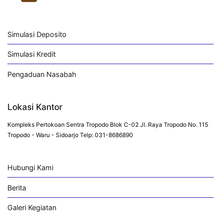
Simulasi Deposito
Simulasi Kredit
Pengaduan Nasabah
Lokasi Kantor
Kompleks Pertokoan Sentra Tropodo Blok C-02 Jl. Raya Tropodo No. 115
Tropodo - Waru - Sidoarjo Telp: 031-8686890
Hubungi Kami
Berita
Galeri Kegiatan