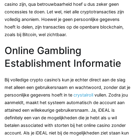
casino zijn, qua betrouwbaarheid hoef u dus zeker geen
concessies te doen. Let wel, niet alle cryptotransacties zijn
volledig anoniem. Hoewel je geen persoonlijke gegevens
hoeft lo delen, zijn transacties op de openbare blockchain,
zoals bij Bitcoin, wel zichtbaar.
Online Gambling
Establishment Informatie
Bij volledige crypto casino’s kun je echter direct aan de slag
met alleen een gebruikersnaam en wachtwoord, zonder dat je
persoonlijke gegevens hoeft in te
crystalroll
vullen. Zodra jou
aanmeldt, maakt het systeem automatisch de account aan
attained een willekeurige gebruikersnaam. Ja, iDEAL is
definitely een van de mogelijkheden die je hebt als u wil
betalen associated with storten bij het online casino zonder
account. Als je iDEAL niet bij de mogelijkheden ziet staan kun