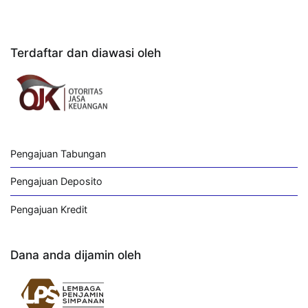
Terdaftar dan diawasi oleh
Pengajuan Tabungan
Pengajuan Deposito
Pengajuan Kredit
Dana anda dijamin oleh