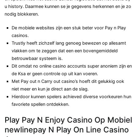
u history. Daarmee kunnen se je gegevens herkennen en je zo
nodig blokkeren.
De mobiele websites zijn een stuk beter voor Pay n Play
casinos.
Trustly heeft zichzelf lang genoeg bewezen op allesamt
vlakken om te zeggen dat een een bovengemiddeld
betrouwbaar systeem is.
Dit omdat no online casino accounts super anoniem zijn en
de Ksa er geen controle op uit kan voeren.
Met Pay out n Carry out casino’s hoeft dit gelukkig ook
niet meer en kun je direct aan de slag.
Hierdoor kunnen spelers achieved diverse voorkeuren hun
favoriete spellen ontdekken.
Play Pay N Enjoy Casino Op Mobiel
newlinepay N Play On Line Casino