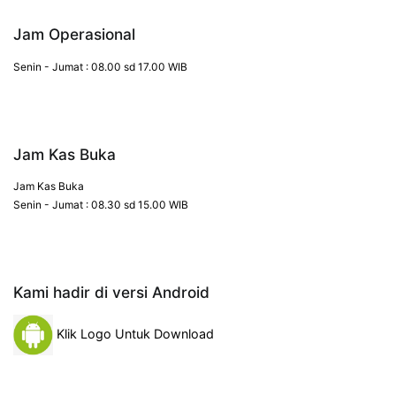
Jam Operasional
Senin - Jumat : 08.00 sd 17.00 WIB
Jam Kas Buka
Jam Kas Buka
Senin - Jumat : 08.30 sd 15.00 WIB
Kami hadir di versi Android
Klik Logo Untuk Download