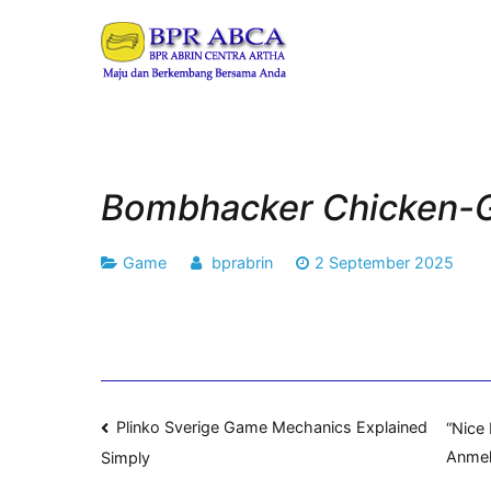
Loncat
ke
BPR ABRIN CENT
Maju dan Berkembang B
konten
Bombhacker Chicken-
Game
bprabrin
2 September 2025
Navigasi
Plinko Sverige Game Mechanics Explained
“Nice
Anme
Simply
pos