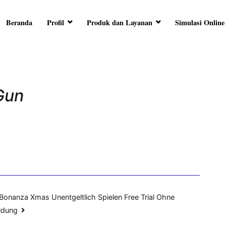
Beranda
Profil
Produk dan Layanan
Simulasi Online
RA ARTHA
ersama Anda
Gun
 Bonanza Xmas Unentgeltlich Spielen Free Trial Ohne
ldung