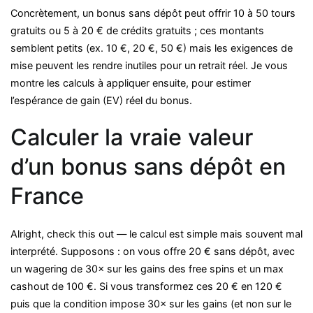
Concrètement, un bonus sans dépôt peut offrir 10 à 50 tours
gratuits ou 5 à 20 € de crédits gratuits ; ces montants
semblent petits (ex. 10 €, 20 €, 50 €) mais les exigences de
mise peuvent les rendre inutiles pour un retrait réel. Je vous
montre les calculs à appliquer ensuite, pour estimer
l’espérance de gain (EV) réel du bonus.
Calculer la vraie valeur
d’un bonus sans dépôt en
France
Alright, check this out — le calcul est simple mais souvent mal
interprété. Supposons : on vous offre 20 € sans dépôt, avec
un wagering de 30× sur les gains des free spins et un max
cashout de 100 €. Si vous transformez ces 20 € en 120 €
puis que la condition impose 30× sur les gains (et non sur le