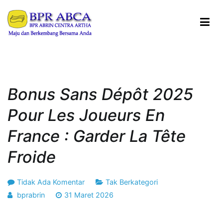
Loncat
ke
konten
BPR ABRIN CENTRA ARTHA
Maju dan Berkembang Bersama Anda
Bonus Sans Dépôt 2025
Pour Les Joueurs En
France : Garder La Tête
Froide
pada
Tidak Ada Komentar
Tak Berkategori
Bonus
bprabrin
31 Maret 2026
sans
dépôt