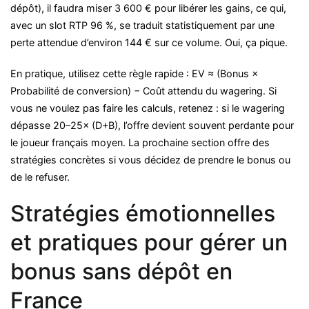
dépôt), il faudra miser 3 600 € pour libérer les gains, ce qui,
avec un slot RTP 96 %, se traduit statistiquement par une
perte attendue d’environ 144 € sur ce volume. Oui, ça pique.
En pratique, utilisez cette règle rapide : EV ≈ (Bonus ×
Probabilité de conversion) − Coût attendu du wagering. Si
vous ne voulez pas faire les calculs, retenez : si le wagering
dépasse 20–25× (D+B), l’offre devient souvent perdante pour
le joueur français moyen. La prochaine section offre des
stratégies concrètes si vous décidez de prendre le bonus ou
de le refuser.
Stratégies émotionnelles
et pratiques pour gérer un
bonus sans dépôt en
France