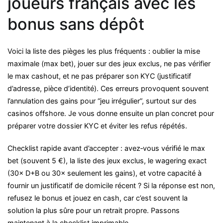
joueurs français avec les
bonus sans dépôt
Voici la liste des pièges les plus fréquents : oublier la mise
maximale (max bet), jouer sur des jeux exclus, ne pas vérifier
le max cashout, et ne pas préparer son KYC (justificatif
d’adresse, pièce d’identité). Ces erreurs provoquent souvent
l’annulation des gains pour “jeu irrégulier”, surtout sur des
casinos offshore. Je vous donne ensuite un plan concret pour
préparer votre dossier KYC et éviter les refus répétés.
Checklist rapide avant d’accepter : avez‑vous vérifié le max
bet (souvent 5 €), la liste des jeux exclus, le wagering exact
(30× D+B ou 30× seulement les gains), et votre capacité à
fournir un justificatif de domicile récent ? Si la réponse est non,
refusez le bonus et jouez en cash, car c’est souvent la
solution la plus sûre pour un retrait propre. Passons
maintenant à la checklist imprimable.