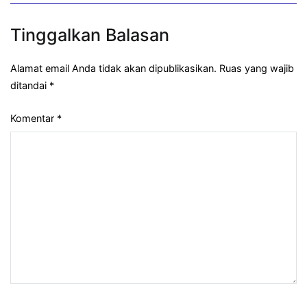
Tinggalkan Balasan
Alamat email Anda tidak akan dipublikasikan.
Ruas yang wajib
ditandai
*
Komentar
*