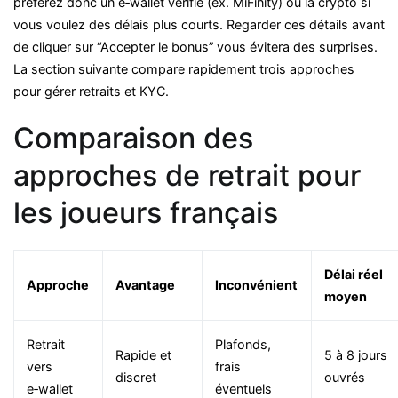
préférez donc un e‑wallet vérifié (ex. MiFinity) ou la crypto si
vous voulez des délais plus courts. Regarder ces détails avant
de cliquer sur “Accepter le bonus” vous évitera des surprises.
La section suivante compare rapidement trois approches
pour gérer retraits et KYC.
Comparaison des
approches de retrait pour
les joueurs français
Délai réel
Approche
Avantage
Inconvénient
moyen
Retrait
Plafonds,
Rapide et
5 à 8 jours
vers
frais
discret
ouvrés
e‑wallet
éventuels