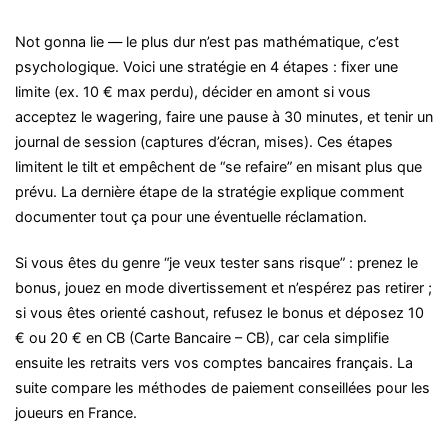
Not gonna lie — le plus dur n’est pas mathématique, c’est
psychologique. Voici une stratégie en 4 étapes : fixer une
limite (ex. 10 € max perdu), décider en amont si vous
acceptez le wagering, faire une pause à 30 minutes, et tenir un
journal de session (captures d’écran, mises). Ces étapes
limitent le tilt et empêchent de “se refaire” en misant plus que
prévu. La dernière étape de la stratégie explique comment
documenter tout ça pour une éventuelle réclamation.
Si vous êtes du genre “je veux tester sans risque” : prenez le
bonus, jouez en mode divertissement et n’espérez pas retirer ;
si vous êtes orienté cashout, refusez le bonus et déposez 10
€ ou 20 € en CB (Carte Bancaire – CB), car cela simplifie
ensuite les retraits vers vos comptes bancaires français. La
suite compare les méthodes de paiement conseillées pour les
joueurs en France.