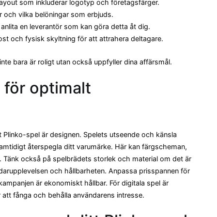
 layout som inkluderar logotyp och företagsfärger.
 och vilka belöningar som erbjuds.
 anlita en leverantör som kan göra detta åt dig.
t och fysisk skyltning för att attrahera deltagare.
nte bara är roligt utan också uppfyller dina affärsmål.
för optimalt
ivt Plinko-spel är designen. Spelets utseende och känsla
amtidigt återspegla ditt varumärke. Här kan färgscheman,
. Tänk också på spelbrädets storlek och material om det är
ndarupplevelsen och hållbarheten. Anpassa prisspannen för
kampanjen är ekonomiskt hållbar. För digitala spel är
att fånga och behålla användarens intresse.