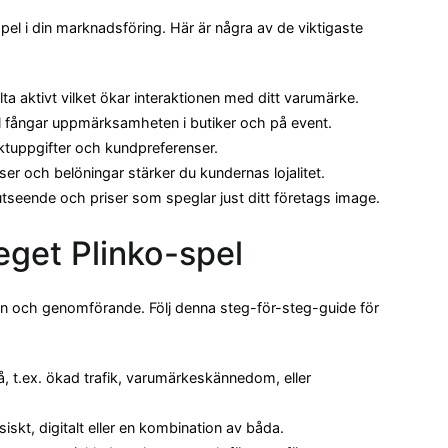
spel i din marknadsföring. Här är några av de viktigaste
ta aktivt vilket ökar interaktionen med ditt varumärke.
el fångar uppmärksamheten i butiker och på event.
aktuppgifter och kundpreferenser.
er och belöningar stärker du kundernas lojalitet.
utseende och priser som speglar just ditt företags image.
 eget Plinko-spel
ign och genomförande. Följ denna steg-för-steg-guide för
, t.ex. ökad trafik, varumärkeskännedom, eller
iskt, digitalt eller en kombination av båda.