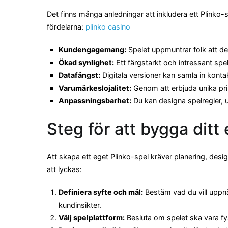
Det finns många anledningar att inkludera ett Plinko-
fördelarna:
plinko casino
Kundengagemang:
Spelet uppmuntrar folk att del
Ökad synlighet:
Ett färgstarkt och intressant sp
Datafångst:
Digitala versioner kan samla in kont
Varumärkeslojalitet:
Genom att erbjuda unika pris
Anpassningsbarhet:
Du kan designa spelregler, 
Steg för att bygga ditt
Att skapa ett eget Plinko-spel kräver planering, des
att lyckas:
Definiera syfte och mål:
Bestäm vad du vill uppnå
kundinsikter.
Välj spelplattform:
Besluta om spelet ska vara fys