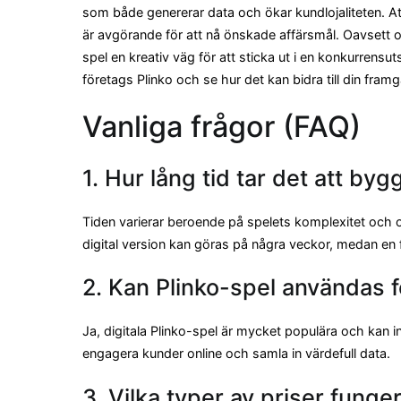
som både genererar data och ökar kundlojaliteten. Att
är avgörande för att nå önskade affärsmål. Oavsett om 
spel en kreativ väg för att sticka ut i en konkurrensut
företags Plinko och se hur det kan bidra till din fram
Vanliga frågor (FAQ)
1. Hur lång tid tar det att by
Tiden varierar beroende på spelets komplexitet och om
digital version kan göras på några veckor, medan en fy
2. Kan Plinko-spel användas f
Ja, digitala Plinko-spel är mycket populära och kan in
engagera kunder online och samla in värdefull data.
3. Vilka typer av priser funger