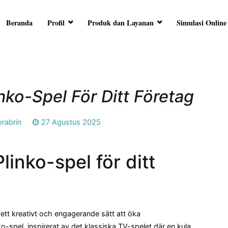
Beranda
Profil
Produk dan Layanan
Simulasi Online
RA ARTHA
ersama Anda
nko-Spel För Ditt Företag
prabrin
27 Agustus 2025
inko-spel för ditt
 ett kreativt och engagerande sätt att öka
o-spel, inspirerat av det klassiska TV-spelet där en kula