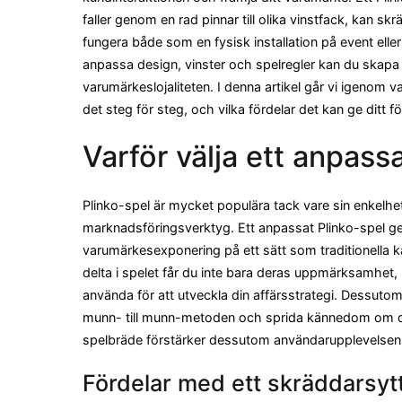
faller genom en rad pinnar till olika vinstfack, kan sk
fungera både som en fysisk installation på event eller 
anpassa design, vinster och spelregler kan du skapa
varumärkeslojaliteten. I denna artikel går vi igenom 
det steg för steg, och vilka fördelar det kan ge ditt f
Varför välja ett anpass
Plinko-spel är mycket populära tack vare sin enkelhet
marknadsföringsverktyg. Ett anpassat Plinko-spel ge
varumärkesexponering på ett sätt som traditionella ka
delta i spelet får du inte bara deras uppmärksamhet
använda för att utveckla din affärsstrategi. Dessutom
munn- till munn-metoden och sprida kännedom om di
spelbräde förstärker dessutom användarupplevelsen 
Fördelar med ett skräddarsytt