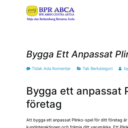
Loncat
ke
BPR ABRIN CENT
Maju dan Berkembang B
konten
Bygga Ett Anpassat Pli
pada
Tidak Ada Komentar
Tak Berkategori
b
Bygga
ett
Bygga ett anpassat Pl
anpassat
Plinko-
företag
spel
för
ditt
Att bygga ett anpassat Plinko-spel för ditt företag är
företag
kundinteraktionen och främja ditt varumärke. Ett Plink