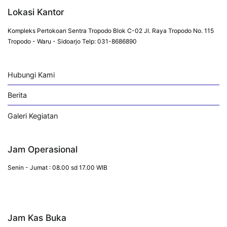
Lokasi Kantor
Kompleks Pertokoan Sentra Tropodo Blok C-02 Jl. Raya Tropodo No. 115
Tropodo - Waru - Sidoarjo Telp: 031-8686890
Hubungi Kami
Berita
Galeri Kegiatan
Jam Operasional
Senin - Jumat : 08.00 sd 17.00 WIB
Jam Kas Buka