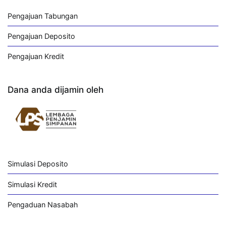
Pengajuan Tabungan
Pengajuan Deposito
Pengajuan Kredit
Dana anda dijamin oleh
Simulasi Deposito
Simulasi Kredit
Pengaduan Nasabah