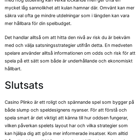
mycket låg sannolikhet att kulan hamnar där. Omvänt kan mer
säkra val ofta ge mindre utdelningar som i längden kan vara
mer hållbara för din spelbudget.
Det handlar alltså om att hitta den nivå av risk du är bekväm
med och välja satsningsstrategier utifrån detta. En medveten
spelare använder alltså informationen om odds och risk för att
spela på ett sätt som både är underhållande och ekonomiskt
hållbart.
Slutsats
Casino Plinko är ett roligt och spännande spel som bygger på
både slump och speldesignens nyanser. För att förstå och
spela smart är det viktigt att känna till hur oddsen fungerar,
vilken påverkan spelets layout har och vilka strategier som
kan hjälpa dig att göra mer informerade insatser. Kom alltid