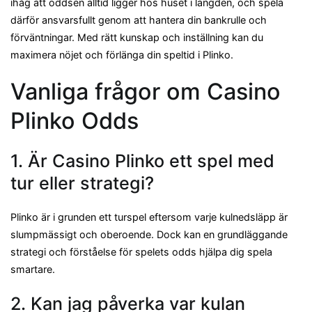
ihåg att oddsen alltid ligger hos huset i längden, och spela
därför ansvarsfullt genom att hantera din bankrulle och
förväntningar. Med rätt kunskap och inställning kan du
maximera nöjet och förlänga din speltid i Plinko.
Vanliga frågor om Casino
Plinko Odds
1. Är Casino Plinko ett spel med
tur eller strategi?
Plinko är i grunden ett turspel eftersom varje kulnedsläpp är
slumpmässigt och oberoende. Dock kan en grundläggande
strategi och förståelse för spelets odds hjälpa dig spela
smartare.
2. Kan jag påverka var kulan