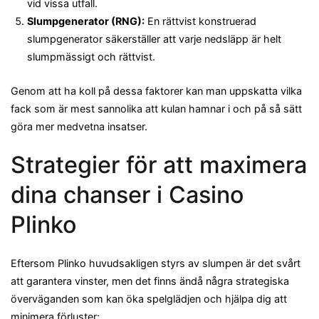
vid vissa utfall.
Slumpgenerator (RNG):
En rättvist konstruerad
slumpgenerator säkerställer att varje nedsläpp är helt
slumpmässigt och rättvist.
Genom att ha koll på dessa faktorer kan man uppskatta vilka
fack som är mest sannolika att kulan hamnar i och på så sätt
göra mer medvetna insatser.
Strategier för att maximera
dina chanser i Casino
Plinko
Eftersom Plinko huvudsakligen styrs av slumpen är det svårt
att garantera vinster, men det finns ändå några strategiska
överväganden som kan öka spelglädjen och hjälpa dig att
minimera förluster: