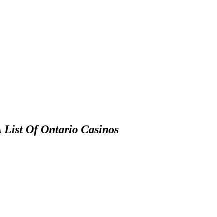
List Of Ontario Casinos