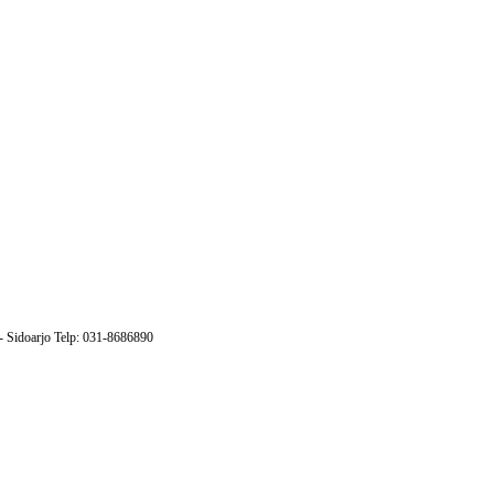
 Sidoarjo Telp: 031-8686890