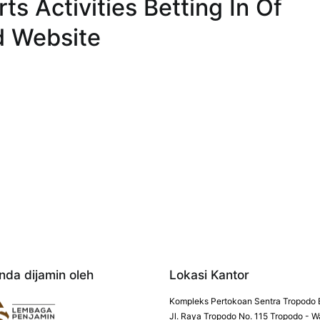
s Activities Betting In Of
d Website
nda dijamin oleh
Lokasi Kantor
Kompleks Pertokoan Sentra Tropodo 
Jl. Raya Tropodo No. 115 Tropodo - W