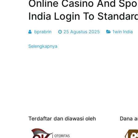
Online Casino And Sport
India Login To Standar
bprabrin
25 Agustus 2025
1win India
Selengkapnya
Terdaftar dan diawasi oleh
Dana a