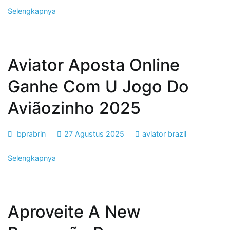
Selengkapnya
Aviator Aposta Online ️
Ganhe Com U Jogo Do
Aviãozinho 2025
bprabrin
27 Agustus 2025
aviator brazil
Selengkapnya
Aproveite A New