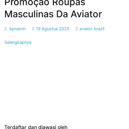
Promoção Roupas
Masculinas Da Aviator
bprabrin
19 Agustus 2025
aviator brazil
Selengkapnya
Terdaftar dan diawasi oleh