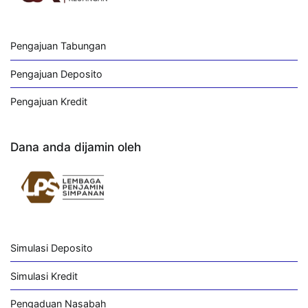
Pengajuan Tabungan
Pengajuan Deposito
Pengajuan Kredit
Dana anda dijamin oleh
Simulasi Deposito
Simulasi Kredit
Pengaduan Nasabah