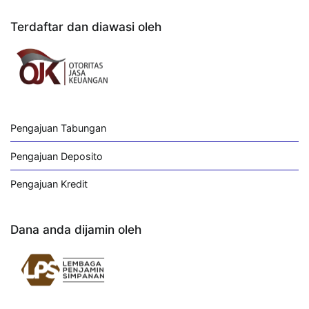
Terdaftar dan diawasi oleh
Pengajuan Tabungan
Pengajuan Deposito
Pengajuan Kredit
Dana anda dijamin oleh