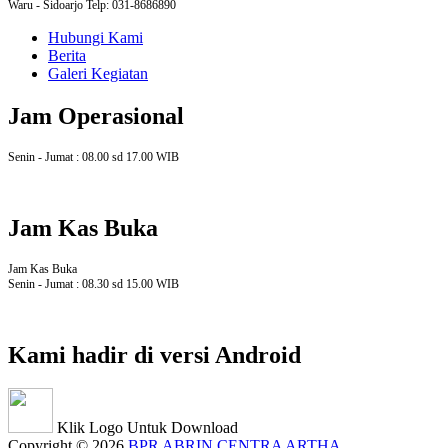
Waru - Sidoarjo Telp: 031-8686890
Hubungi Kami
Berita
Galeri Kegiatan
Jam Operasional
Senin - Jumat : 08.00 sd 17.00 WIB
Jam Kas Buka
Jam Kas Buka
Senin - Jumat : 08.30 sd 15.00 WIB
Kami hadir di versi Android
Klik Logo Untuk Download
Copyright © 2026
BPR ABRIN CENTRA ARTHA
.