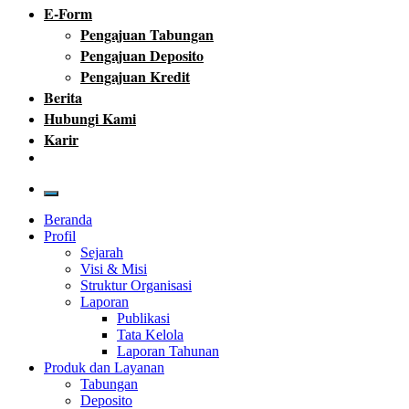
E-Form
Pengajuan Tabungan
Pengajuan Deposito
Pengajuan Kredit
Berita
Hubungi Kami
Karir
Beranda
Profil
Sejarah
Visi & Misi
Struktur Organisasi
Laporan
Publikasi
Tata Kelola
Laporan Tahunan
Produk dan Layanan
Tabungan
Deposito