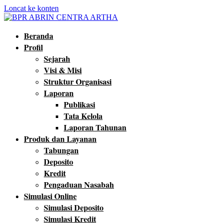
Loncat ke konten
BPR ABRIN CENTRA ARTHA
Maju dan Berkembang Bersama Anda
Beranda
Profil
Sejarah
Visi & Misi
Struktur Organisasi
Laporan
Publikasi
Tata Kelola
Laporan Tahunan
Produk dan Layanan
Tabungan
Deposito
Kredit
Pengaduan Nasabah
Simulasi Online
Simulasi Deposito
Simulasi Kredit