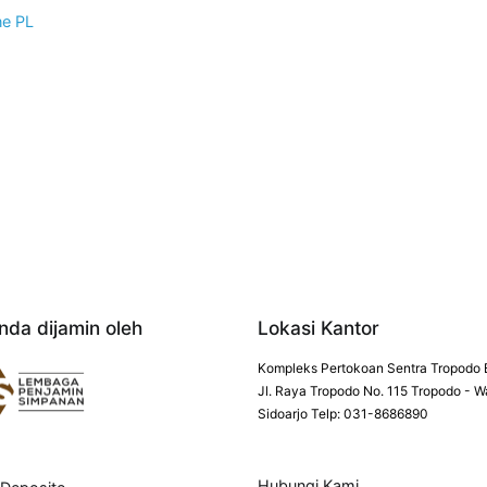
ne PL
nda dijamin oleh
Lokasi Kantor
Kompleks Pertokoan Sentra Tropodo 
Jl. Raya Tropodo No. 115 Tropodo - W
Sidoarjo Telp: 031-8686890
Hubungi Kami