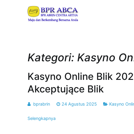
Loncat
ke
BPR ABRIN CENT
Maju dan Berkembang B
konten
Kategori:
Kasyno Onl
Kasyno Online Blik 20
Akceptujące Blik
bprabrin
24 Agustus 2025
Kasyno Onli
Selengkapnya