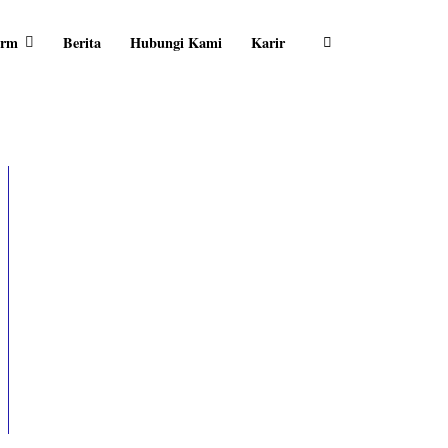
orm
Berita
Hubungi Kami
Karir