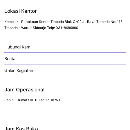
Lokasi Kantor
Kompleks Pertokoan Sentra Tropodo Blok C-02 Jl. Raya Tropodo No. 115
Tropodo - Waru - Sidoarjo Telp: 031-8686890
Hubungi Kami
Berita
Galeri Kegiatan
Jam Operasional
Senin - Jumat : 08.00 sd 17.00 WIB
Jam Kas Buka