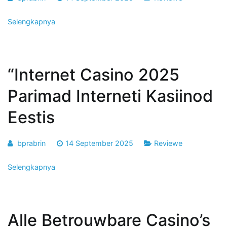
Selengkapnya
“Internet Casino 2025 ️
Parimad Interneti Kasiinod
Eestis
bprabrin
14 September 2025
Reviewe
Selengkapnya
Alle Betrouwbare Casino’s