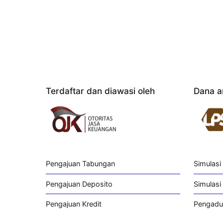
Terdaftar dan diawasi oleh
Dana a
Pengajuan Tabungan
Simulasi
Pengajuan Deposito
Simulasi 
Pengajuan Kredit
Pengadu