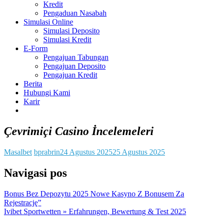
Kredit
Pengaduan Nasabah
Simulasi Online
Simulasi Deposito
Simulasi Kredit
E-Form
Pengajuan Tabungan
Pengajuan Deposito
Pengajuan Kredit
Berita
Hubungi Kami
Karir
Çevrimiçi Casino İncelemeleri
Masalbet
bprabrin
24 Agustus 2025
25 Agustus 2025
Navigasi pos
Bonus Bez Depozytu 2025 Nowe Kasyno Z Bonusem Za
Rejestrację”
Ivibet Sportwetten » Erfahrungen, Bewertung & Test 2025