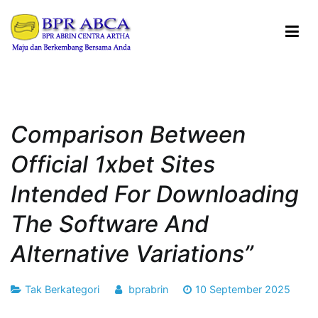
Loncat
ke
konten
BPR ABRIN CENTRA ARTHA
Maju dan Berkembang Bersama Anda
Comparison Between
Official 1xbet Sites
Intended For Downloading
The Software And
Alternative Variations”
Tak Berkategori
bprabrin
10 September 2025