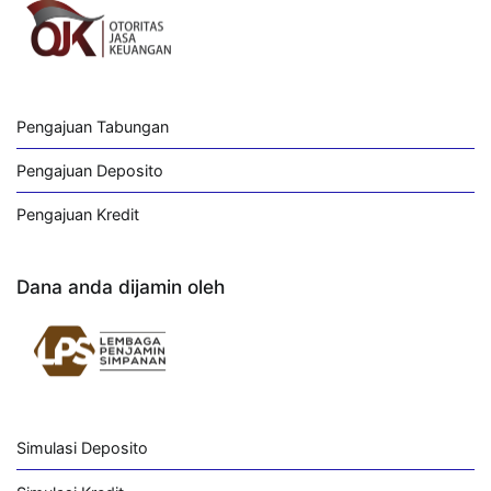
Pengajuan Tabungan
Pengajuan Deposito
Pengajuan Kredit
Dana anda dijamin oleh
Simulasi Deposito