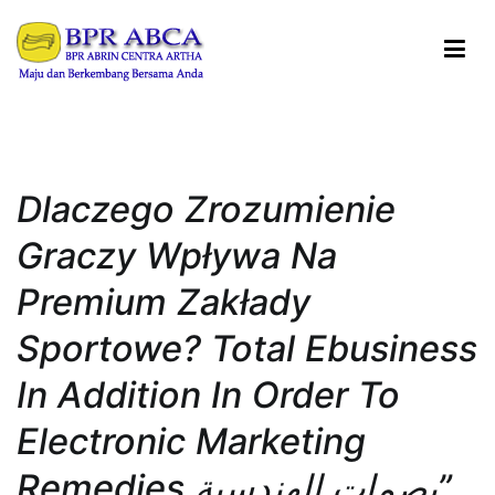
Loncat
ke
konten
BPR ABRIN CENTRA ARTHA
Maju dan Berkembang Bersama Anda
Dlaczego Zrozumienie
Graczy Wpływa Na
Premium Zakłady
Sportowe? Total Ebusiness
In Addition In Order To
Electronic Marketing
Remedies بصمات الهندسية”