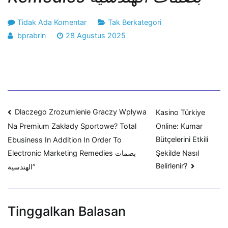
pada
Tidak Ada Komentar
Tak Berkategori
Dlaczego
bprabrin
28 Agustus 2025
Zrozumienie
Graczy
Wpływa
Na
Premium
Navigasi
Zakłady
Dlaczego Zrozumienie Graczy Wpływa
Kasino Türkiye
Sportowe?
Online: Kumar
Na Premium Zakłady Sportowe? Total
pos
Total
Bütçelerini Etkili
Ebusiness In Addition In Order To
Ebusiness
Şekilde Nasıl
Electronic Marketing Remedies بصمات
In
Belirlenir?
الهندسية”
Addition
In
Order
Tinggalkan Balasan
To
Electronic