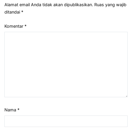
Alamat email Anda tidak akan dipublikasikan.
Ruas yang wajib
Marketing
ditandai
*
Remedies
بصمات
Komentar
*
الهندسية”
Nama
*