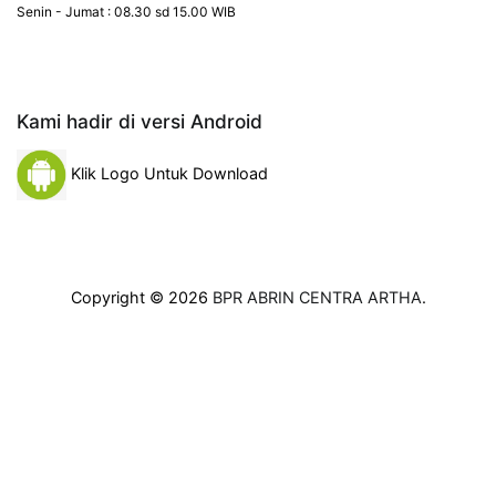
Senin - Jumat : 08.30 sd 15.00 WIB
Kami hadir di versi Android
Klik Logo Untuk Download
Copyright © 2026
BPR ABRIN CENTRA ARTHA
.