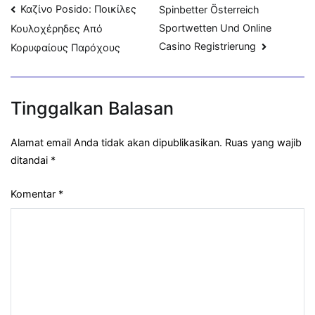
Navigasi
Καζίνο Posido: Ποικίλες
Spinbetter Österreich
Sportwetten Und Online
Κουλοχέρηδες Από
pos
Casino Registrierung
Κορυφαίους Παρόχους
Tinggalkan Balasan
Alamat email Anda tidak akan dipublikasikan.
Ruas yang wajib
ditandai
*
Komentar
*