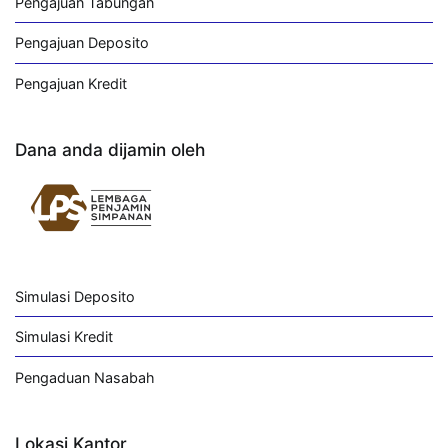
Pengajuan Tabungan
Pengajuan Deposito
Pengajuan Kredit
Dana anda dijamin oleh
Simulasi Deposito
Simulasi Kredit
Pengaduan Nasabah
Lokasi Kantor