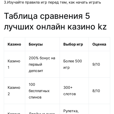
3.Изучайте правила игр перед тем, как начать играть
Таблица сравнения 5
лучших онлайн казино kz
Казино
Бонусы
Выбор игр
Оценка
200% бонус на
Казино
Более 500
первый
9/10
1
игр
депозит
100
Казино
300+
бесплатных
8/10
2
слотов
спинов
Рулетка,
Казино
Двойные очки