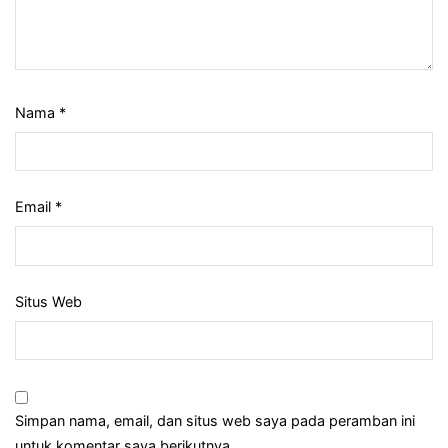
Nama
*
Email
*
Situs Web
Simpan nama, email, dan situs web saya pada peramban ini
untuk komentar saya berikutnya.