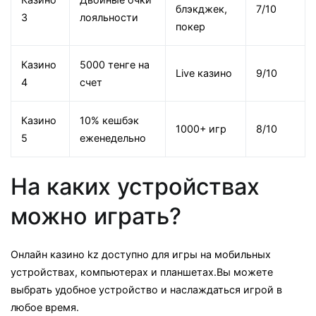
блэкджек,
7/10
3
лояльности
покер
Казино
5000 тенге на
Live казино
9/10
4
счет
Казино
10% кешбэк
1000+ игр
8/10
5
еженедельно
На каких устройствах
можно играть?
Онлайн казино kz доступно для игры на мобильных
устройствах, компьютерах и планшетах.Вы можете
выбрать удобное устройство и наслаждаться игрой в
любое время.