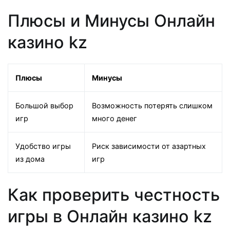
Плюсы и Минусы Онлайн
казино kz
Плюсы
Минусы
Большой выбор
Возможность потерять слишком
игр
много денег
Удобство игры
Риск зависимости от азартных
из дома
игр
Как проверить честность
игры в Онлайн казино kz