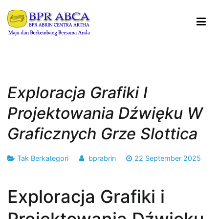
Loncat
ke
konten
BPR ABRIN CENTRA ARTHA
Maju dan Berkembang Bersama Anda
Exploracja Grafiki I
Projektowania Dźwięku W
Graficznych Grze Slottica
Tak Berkategori
bprabrin
22 September 2025
Exploracja Grafiki i
Projektowania Dźwięku