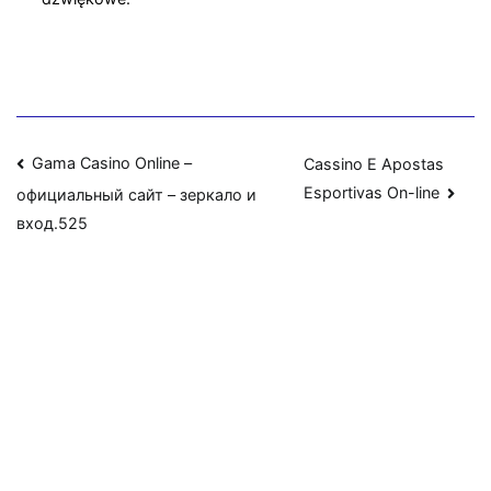
Navigasi
Gama Casino Online –
Cassino E Apostas
Esportivas On-line
официальный сайт – зеркало и
pos
вход.525