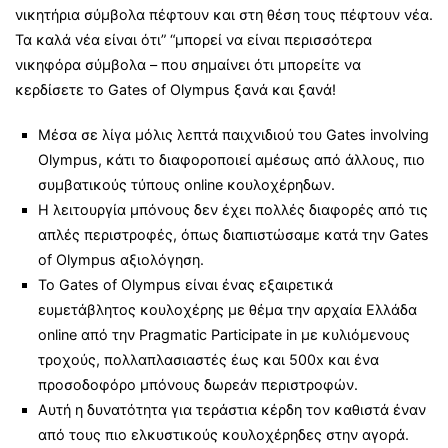
νικητήρια σύμβολα πέφτουν και στη θέση τους πέφτουν νέα.
Τα καλά νέα είναι ότι” “μπορεί να είναι περισσότερα
νικηφόρα σύμβολα – που σημαίνει ότι μπορείτε να
κερδίσετε το Gates of Olympus ξανά και ξανά!
Μέσα σε λίγα μόλις λεπτά παιχνιδιού του Gates involving
Olympus, κάτι το διαφοροποιεί αμέσως από άλλους, πιο
συμβατικούς τύπους online κουλοχέρηδων.
Η λειτουργία μπόνους δεν έχει πολλές διαφορές από τις
απλές περιστροφές, όπως διαπιστώσαμε κατά την Gates
of Olympus αξιολόγηση.
Το Gates of Olympus είναι ένας εξαιρετικά
ευμετάβλητος κουλοχέρης με θέμα την αρχαία Ελλάδα
online από την Pragmatic Participate in με κυλιόμενους
τροχούς, πολλαπλασιαστές έως και 500x και ένα
προσοδοφόρο μπόνους δωρεάν περιστροφών.
Αυτή η δυνατότητα για τεράστια κέρδη τον καθιστά έναν
από τους πιο ελκυστικούς κουλοχέρηδες στην αγορά.