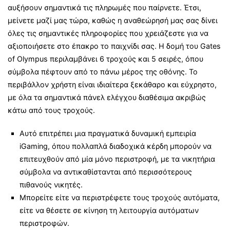
αυξήσουν σημαντικά τις πληρωμές που παίρνετε. Έτσι,
μείνετε μαζί μας τώρα, καθώς η αναθεώρησή μας σας δίνει
όλες τις σημαντικές πληροφορίες που χρειάζεστε για να
αξιοποιήσετε στο έπακρο το παιχνίδι σας. Η δομή του Gates
of Olympus περιλαμβάνει 6 τροχούς και 5 σειρές, όπου
σύμβολα πέφτουν από το πάνω μέρος της οθόνης. Το
περιβάλλον χρήστη είναι ιδιαίτερα ξεκάθαρο και εύχρηστο,
με όλα τα σημαντικά πάνελ ελέγχου διαθέσιμα ακριβώς
κάτω από τους τροχούς.
Αυτό επιτρέπει μια πραγματικά δυναμική εμπειρία
iGaming, όπου πολλαπλά διαδοχικά κέρδη μπορούν να
επιτευχθούν από μία μόνο περιστροφή, με τα νικητήρια
σύμβολα να αντικαθίστανται από περισσότερους
πιθανούς νικητές.
Μπορείτε είτε να περιστρέφετε τους τροχούς αυτόματα,
είτε να θέσετε σε κίνηση τη λειτουργία αυτόματων
περιστροφών.