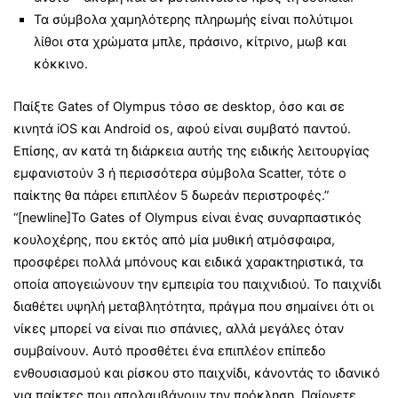
Τα σύμβολα χαμηλότερης πληρωμής είναι πολύτιμοι
λίθοι στα χρώματα μπλε, πράσινο, κίτρινο, μωβ και
κόκκινο.
Παίξτε Gates of Olympus τόσο σε desktop, όσο και σε
κινητά iOS και Android os, αφού είναι συμβατό παντού.
Επίσης, αν κατά τη διάρκεια αυτής της ειδικής λειτουργίας
εμφανιστούν 3 ή περισσότερα σύμβολα Scatter, τότε ο
παίκτης θα πάρει επιπλέον 5 δωρεάν περιστροφές.”
“[newline]Το Gates of Olympus είναι ένας συναρπαστικός
κουλοχέρης, που εκτός από μία μυθική ατμόσφαιρα,
προσφέρει πολλά μπόνους και ειδικά χαρακτηριστικά, τα
οποία απογειώνουν την εμπειρία του παιχνιδιού. Το παιχνίδι
διαθέτει υψηλή μεταβλητότητα, πράγμα που σημαίνει ότι οι
νίκες μπορεί να είναι πιο σπάνιες, αλλά μεγάλες όταν
συμβαίνουν. Αυτό προσθέτει ένα επιπλέον επίπεδο
ενθουσιασμού και ρίσκου στο παιχνίδι, κάνοντάς το ιδανικό
για παίκτες που απολαμβάνουν την πρόκληση. Παίρνετε