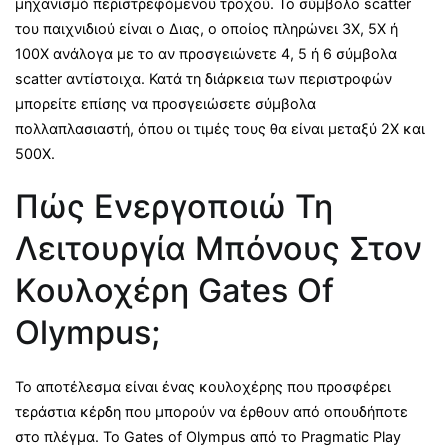
μηχανισμό περιστρεφόμενου τροχού. Το σύμβολο scatter
του παιχνιδιού είναι ο Διας, ο οποίος πληρώνει 3X, 5X ή
100X ανάλογα με το αν προσγειώνετε 4, 5 ή 6 σύμβολα
scatter αντίστοιχα. Κατά τη διάρκεια των περιστροφών
μπορείτε επίσης να προσγειώσετε σύμβολα
πολλαπλασιαστή, όπου οι τιμές τους θα είναι μεταξύ 2Χ και
500Χ.
Πώς Ενεργοποιώ Τη
Λειτουργία Μπόνους Στον
Κουλοχέρη Gates Of
Olympus;
Το αποτέλεσμα είναι ένας κουλοχέρης που προσφέρει
τεράστια κέρδη που μπορούν να έρθουν από οπουδήποτε
στο πλέγμα. Το Gates of Olympus από το Pragmatic Play