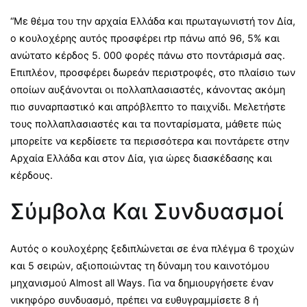
“Με θέμα του την αρχαία Ελλάδα και πρωταγωνιστή τον Δία,
ο κουλοχέρης αυτός προσφέρει rtp πάνω από 96, 5% και
ανώτατο κέρδος 5. 000 φορές πάνω στο ποντάρισμά σας.
Επιπλέον, προσφέρει δωρεάν περιστροφές, στο πλαίσιο των
οποίων αυξάνονται οι πολλαπλασιαστές, κάνοντας ακόμη
πιο συναρπαστικό και απρόβλεπτο το παιχνίδι. Μελετήστε
τους πολλαπλασιαστές και τα πονταρίσματα, μάθετε πώς
μπορείτε να κερδίσετε τα περισσότερα και ποντάρετε στην
Αρχαία Ελλάδα και στον Δία, για ώρες διασκέδασης και
κέρδους.
Σύμβολα Και Συνδυασμοί
Αυτός ο κουλοχέρης ξεδιπλώνεται σε ένα πλέγμα 6 τροχών
και 5 σειρών, αξιοποιώντας τη δύναμη του καινοτόμου
μηχανισμού Almost all Ways. Για να δημιουργήσετε έναν
νικηφόρο συνδυασμό, πρέπει να ευθυγραμμίσετε 8 ή