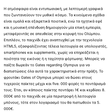
Η ατμόσφαιρα είναι εντυπωσιακή, με λεπτομερή γραφικά
που ζωντανεύουν τον μυθικό κόσμο. Τα κινούμενα σχέδια
είναι ομαλά και εξαιρετικά ποιοτικά, ενώ τα ηχητικά εφέ
και η μουσική επένδυση δημιουργούν μία επική εμπειρία,
μεταφέροντάς σε απευθείας στην κορυφή του Ολύμπου.
Επιπλέον, το παιχνίδι έχει αναπτυχθεί με την τεχνολογία
HTML5, εξασφαλίζοντας τέλεια λειτουργία σε υπολογιστές,
smartphones και supplements, χωρίς να επηρεάζεται η
ποιότητα της εικόνας ή η ταχύτητα φόρτωσης. Μπορείς να
παίξτε δωρεάν το Gates regarding Olympus για να
διαπιστώσεις όλα αυτά τα χαρακτηριστικά στην πράξη. Το
φρουτάκι Gates of Olympus μπορεί να δώσει στους
τυχερούς παίκτες μέχρι και five. 000 φορές το ποντάρισμά
τους. Έτσι, αν κάποιος παίκτης ποντάρει 1€ και κερδίσει 8.
000€ από το παιχνίδι σε μία περιστροφή ή λειτουργία
μπόνους, τότε στον λογαριασμό του θα πιστωθούν τα 5.
000€.