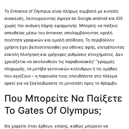
Το Entrance of Olympus είναι πλήρως συμβατό με κινητές
συσκευές, λειτουργώντας άψογα σε Google android και iOS
χωρίς την ανάγκη λήψης εφαρμογής. Μπορείς να παίξεις
απευθείας μέσω του browser, απολαμβάνοντας υψηλή
ποιότητα γραφικών και ομαλή απόδοση. Το περιβάλλον
χρήστη έχει βελτιστοποιηθεί για οθόνες αφής, επιτρέποντας
εύκολη πλοήγηση και γρήγορες ρυθμίσεις στοιχήματος. Δεν
χρειάζεται να ακολουθούν τις παραδοσιακές” “γραμμές
πληρωμής, τα μοτίβα γειτονικών κυλίνδρων ή τις ομάδες
που αγγίζουν – η παρουσία τους οπουδήποτε στο πλέγμα
αρκεί για να ξεκλειδώσετε το μονοπάτι προς το θρίαμβο.
Που Μπορείτε Να Παίξετε
Το Gates Of Olympus;
Θα χαρείτε όταν έρθουν, επίσης, καθώς μπορούν να