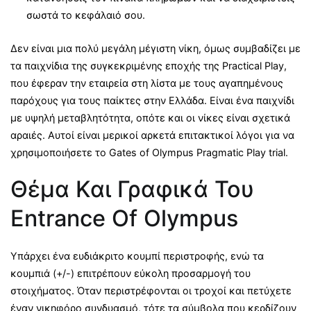
σωστά το κεφάλαιό σου.
Δεν είναι μια πολύ μεγάλη μέγιστη νίκη, όμως συμβαδίζει με
τα παιχνίδια της συγκεκριμένης εποχής της Practical Play,
που έφεραν την εταιρεία στη λίστα με τους αγαπημένους
παρόχους για τους παίκτες στην Ελλάδα. Είναι ένα παιχνίδι
με υψηλή μεταβλητότητα, οπότε και οι νίκες είναι σχετικά
αραιές. Αυτοί είναι μερικοί αρκετά επιτακτικοί λόγοι για να
χρησιμοποιήσετε το Gates of Olympus Pragmatic Play trial.
Θέμα Και Γραφικά Του
Entrance Of Olympus
Υπάρχει ένα ευδιάκριτο κουμπί περιστροφής, ενώ τα
κουμπιά (+/-) επιτρέπουν εύκολη προσαρμογή του
στοιχήματος. Όταν περιστρέφονται οι τροχοί και πετύχετε
έναν νικηφόρο συνδυασμό, τότε τα σύμβολα που κερδίζουν