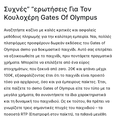
Συχνές” “ερωτήσεις Για Τον
Κουλοχέρη Gates Of Olympus
Αναζητήστε καζίνο με καλές κριτικές και ασφαλείς
μεθόδους πληρωμής για την καλύτερη εμπειρία. Ναι, πολλές
πλατφόρμες προσφέρουν δωρεάν εκδόσεις του Gates of
Olympus demo για δοκιμαστικό παιχνίδι. Αυτό σας επιτρέπει
να εξοικειωθείτε με το παιχνίδι, πριν ποντάρετε πραγματικά
χρήματα. Μπορείτε να επιλέξετε από ένα εύρος
στοιχημάτων, που ξεκινά από zero. 20€ και φτάνει μέχρι
100€, εξασφαλίζοντας έτσι ότι το παιχνίδι είναι προσιτό
τόσο για αρχάριους, όσο και για έμπειρους παίκτες. Έτσι,
είτε παίζετε το demo Gates of Olympus είτε τον τύπο με τα
μεγάλα χρήματα, θα συναντήσετε τα ίδια χαρακτηριστικά
και τη δυναμική του παιχνιδιού. Ως εκ τούτου, θα πρέπει να
γνωρίζετε τρεις σημαντικές πτυχές του παιχνιδιού – τα
ποσοστά RTP (Επιστροφή στον παίκτη), τα πιθανά μεγέθη