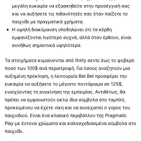
μεγάλη ευκαιρία να εξασκηθείτε στην προσέγγισή σας
και να αυξήσετε τις πιθανότητές σας όταν παίζετε το
παιχνίδι με πραγματικά χρήματα.
Η υψηλή διακύμανση υποδηλώνει ότι τα κέρδη
εμφανίζονται λιγότερο συχνά, αλλά όταν έρθουν, είναι
συνήθως σημαντικά υψηλότερα.
Τα στοιχήματα κυμαίνονται από thirty σεντς έως το φοβερό
ποσό των 100$ ανά περιστροφή. Για όσους αναζητούν μια
αυξημένη πρόκληση, η λειτουργία Bet Bet προσφέρει την
ευκαιρία να αυξήσετε το μέγιστο ποντάρισμα σε 125$,
ενισχύοντας τη συγκίνηση της εμπειρίας. Αντιθέτως, θα
πρέπει να εμφανιστούν οκτώ ίδια σύμβολα στο ταμπλό,
προκειμένου να έχετε νίκη και να συνεχιστεί ο γύρος του
παιχνιδιού. Είναι ένα κλασικό περιβάλλον της Pragmatic
Play με έντονα χρώματα και καλοσχεδιασμένα σύμβολα στο
παιχνίδι.