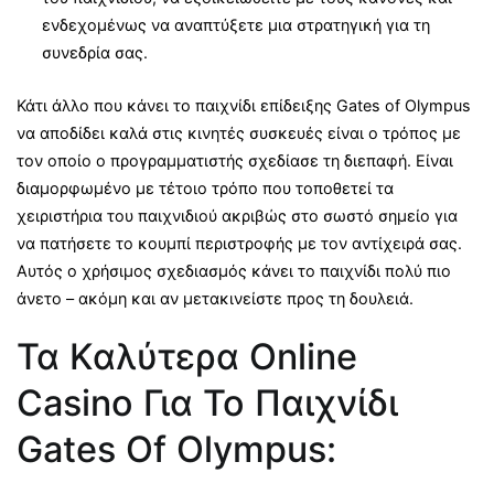
ενδεχομένως να αναπτύξετε μια στρατηγική για τη
συνεδρία σας.
Κάτι άλλο που κάνει το παιχνίδι επίδειξης Gates of Olympus
να αποδίδει καλά στις κινητές συσκευές είναι ο τρόπος με
τον οποίο ο προγραμματιστής σχεδίασε τη διεπαφή. Είναι
διαμορφωμένο με τέτοιο τρόπο που τοποθετεί τα
χειριστήρια του παιχνιδιού ακριβώς στο σωστό σημείο για
να πατήσετε το κουμπί περιστροφής με τον αντίχειρά σας.
Αυτός ο χρήσιμος σχεδιασμός κάνει το παιχνίδι πολύ πιο
άνετο – ακόμη και αν μετακινείστε προς τη δουλειά.
Τα Καλύτερα Online
Casino Για Το Παιχνίδι
Gates Of Olympus: