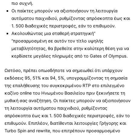
πιο συχνή.
Οι παίκτες μπορούν να αξιοποιήσουν τη λειτουργία
αυτόματου παιχνιδιού, ρυθμίζοντας απρόσκοπτα έως και
1. 500 διαδοχικές περιστροφές, εάν το επιθυμούν.
Ακολουθώντας μια σταθερή στρατηγική”
“προσαρμοσμένη σε αυτόν τον τίτλο υψηλής
μεταβλητότητας, θα βρεθείτε στην καλύτερη θέση για να
κερδίσετε μεγάλες πληρωμές από το Gates of Olympus.
Ωστόσο, πρέπει οπωσδήποτε να σημειωθεί ότι υπάρχουν
εκδόσεις 95, 51% και 94, 5%, υπογραμμίζοντας τη σημασία
της επαλήθευσης του συγκεκριμένου RTP στο επιλεγμένο
καζίνο online του Ηνωμένου Βασιλείου πριν ξεκινήσετε τη
μυθική σας αναζήτηση. Οι παίκτες μπορούν να αξιοποιήσουν
τη λειτουργία αυτόματου παιχνιδιού, ρυθμίζοντας
απρόσκοπτα έως και 1. 500 διαδοχικές περιστροφές, εάν το
επιθυμούν. Επιπλέον, διατίθενται λειτουργίες Γρήγορης και
Turbo Spin and rewrite, που επιτρέπουν προσαρμοσμένο