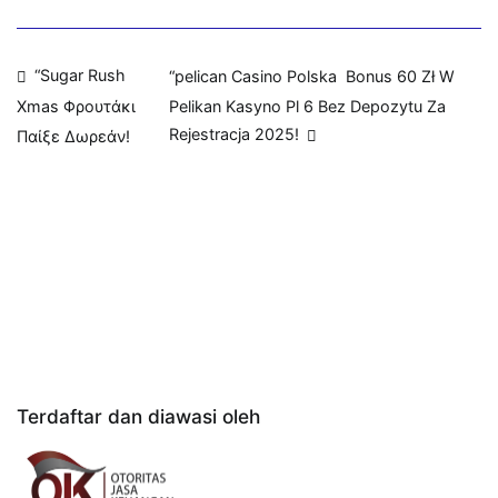
Navigasi
“Sugar Rush
“pelican Casino Polska ️ Bonus 60 Zł W
Pelikan Kasyno Pl 6 Bez Depozytu Za
Xmas Φρουτάκι
pos
Rejestracja 2025!
Παίξε Δωρεάν!
Terdaftar dan diawasi oleh