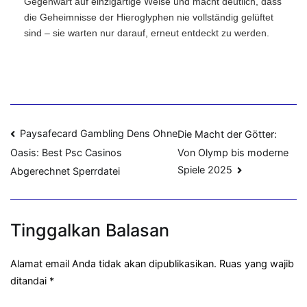
Gegenwart auf einzigartige Weise und macht deutlich, dass
die Geheimnisse der Hieroglyphen nie vollständig gelüftet
sind – sie warten nur darauf, erneut entdeckt zu werden.
Navigasi
Paysafecard Gambling Dens Ohne
Die Macht der Götter:
Von Olymp bis moderne
Oasis: Best Psc Casinos
pos
Spiele 2025
Abgerechnet Sperrdatei
Tinggalkan Balasan
Alamat email Anda tidak akan dipublikasikan.
Ruas yang wajib
ditandai
*