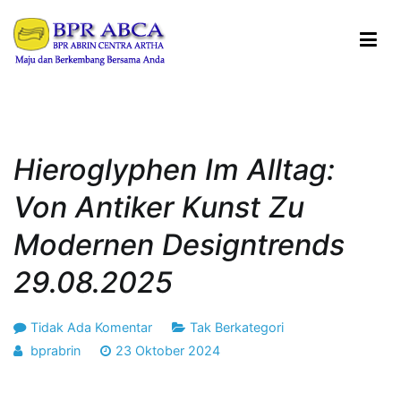
Loncat
ke
konten
BPR ABRIN CENTRA ARTHA
Maju dan Berkembang Bersama Anda
Hieroglyphen Im Alltag:
Von Antiker Kunst Zu
Modernen Designtrends
29.08.2025
pada
Tidak Ada Komentar
Tak Berkategori
Hieroglyphen
bprabrin
23 Oktober 2024
im
Alltag: