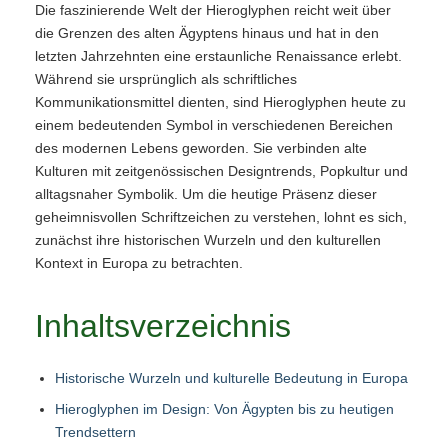
Die faszinierende Welt der Hieroglyphen reicht weit über
Von
die Grenzen des alten Ägyptens hinaus und hat in den
antiker
letzten Jahrzehnten eine erstaunliche Renaissance erlebt.
Kunst
Während sie ursprünglich als schriftliches
zu
Kommunikationsmittel dienten, sind Hieroglyphen heute zu
modernen
einem bedeutenden Symbol in verschiedenen Bereichen
Designtrends
des modernen Lebens geworden. Sie verbinden alte
29.08.2025
Kulturen mit zeitgenössischen Designtrends, Popkultur und
alltagsnaher Symbolik. Um die heutige Präsenz dieser
geheimnisvollen Schriftzeichen zu verstehen, lohnt es sich,
zunächst ihre historischen Wurzeln und den kulturellen
Kontext in Europa zu betrachten.
Inhaltsverzeichnis
Historische Wurzeln und kulturelle Bedeutung in Europa
Hieroglyphen im Design: Von Ägypten bis zu heutigen
Trendsettern