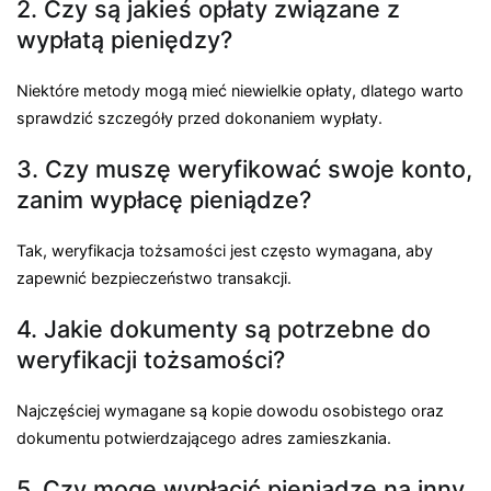
2. Czy są jakieś opłaty związane z
wypłatą pieniędzy?
Niektóre metody mogą mieć niewielkie opłaty, dlatego warto
sprawdzić szczegóły przed dokonaniem wypłaty.
3. Czy muszę weryfikować swoje konto,
zanim wypłacę pieniądze?
Tak, weryfikacja tożsamości jest często wymagana, aby
zapewnić bezpieczeństwo transakcji.
4. Jakie dokumenty są potrzebne do
weryfikacji tożsamości?
Najczęściej wymagane są kopie dowodu osobistego oraz
dokumentu potwierdzającego adres zamieszkania.
5. Czy mogę wypłacić pieniądze na inny