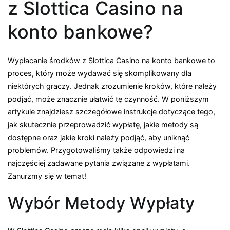
z Slottica Casino na
Casino
na
konto bankowe?
konto
bankowe?
Wypłacanie środków z Slottica Casino na konto bankowe to
proces, który może wydawać się skomplikowany dla
niektórych graczy. Jednak zrozumienie kroków, które należy
podjąć, może znacznie ułatwić tę czynność. W poniższym
artykule znajdziesz szczegółowe instrukcje dotyczące tego,
jak skutecznie przeprowadzić wypłatę, jakie metody są
dostępne oraz jakie kroki należy podjąć, aby uniknąć
problemów. Przygotowaliśmy także odpowiedzi na
najczęściej zadawane pytania związane z wypłatami.
Zanurzmy się w temat!
Wybór Metody Wypłaty