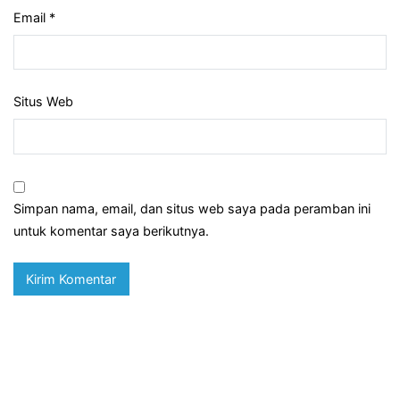
Email
*
Situs Web
Simpan nama, email, dan situs web saya pada peramban ini
untuk komentar saya berikutnya.