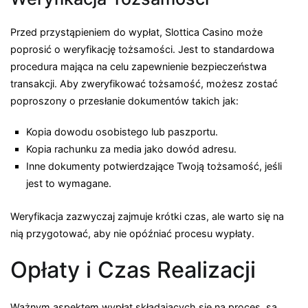
Przed przystąpieniem do wypłat, Slottica Casino może
poprosić o weryfikację tożsamości. Jest to standardowa
procedura mająca na celu zapewnienie bezpieczeństwa
transakcji. Aby zweryfikować tożsamość, możesz zostać
poproszony o przesłanie dokumentów takich jak:
Kopia dowodu osobistego lub paszportu.
Kopia rachunku za media jako dowód adresu.
Inne dokumenty potwierdzające Twoją tożsamość, jeśli
jest to wymagane.
Weryfikacja zazwyczaj zajmuje krótki czas, ale warto się na
nią przygotować, aby nie opóźniać procesu wypłaty.
Opłaty i Czas Realizacji
Ważnym aspektem wypłat składających się na proces, są