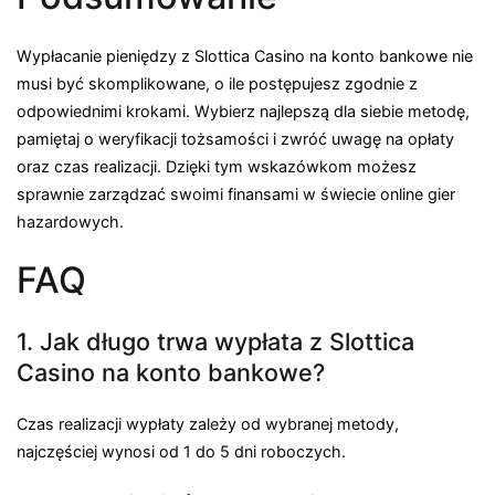
Wypłacanie pieniędzy z Slottica Casino na konto bankowe nie
musi być skomplikowane, o ile postępujesz zgodnie z
odpowiednimi krokami. Wybierz najlepszą dla siebie metodę,
pamiętaj o weryfikacji tożsamości i zwróć uwagę na opłaty
oraz czas realizacji. Dzięki tym wskazówkom możesz
sprawnie zarządzać swoimi finansami w świecie online gier
hazardowych.
FAQ
1. Jak długo trwa wypłata z Slottica
Casino na konto bankowe?
Czas realizacji wypłaty zależy od wybranej metody,
najczęściej wynosi od 1 do 5 dni roboczych.