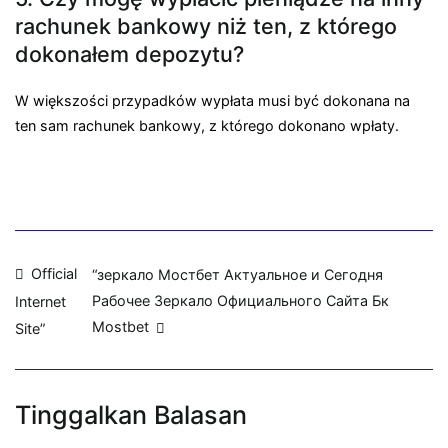
rachunek bankowy niż ten, z którego
dokonałem depozytu?
W większości przypadków wypłata musi być dokonana na
ten sam rachunek bankowy, z którego dokonano wpłaty.
Navigasi
Official
“зеркало Мостбет Актуальное и Сегодня
Рабочее Зеркало Официального Сайта Бк
Internet
pos
Mostbet
Site”
Tinggalkan Balasan