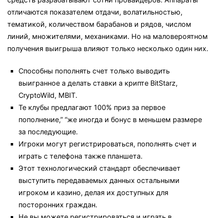
отличаются показателем отдачи, волатильностью,
тематикой, количеством барабанов и рядов, числом
линий, множителями, механиками. Но на маловероятном
получения выигрыша влияют только несколько один них.
Способны пополнять счет только выводить
выигранное а делать ставки а крипте BitStarz,
CryptoWild, MBIT.
Те клубы предлагают 100% приз за первое
пополнение,” “же иногда и бонус в меньшем размере
за последующие.
Игроки могут регистрироваться, пополнять счет и
играть с телефона также планшета.
Этот технологический стандарт обеспечивает
выступить передаваемых данных остальными
игроком и казино, делая их доступных для
посторонних граждан.
Не вы можете регистрироваться и играть в