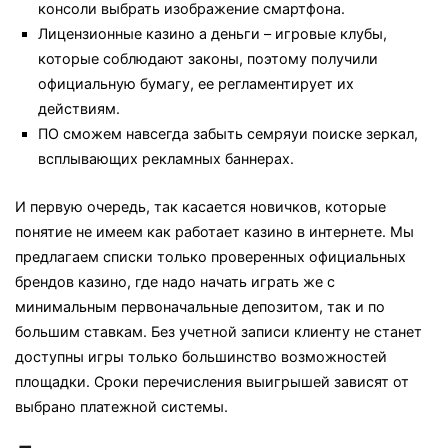
консоли выбрать изображение смартфона.
Лицензионные казино а деньги – игровые клубы,
которые соблюдают законы, поэтому получили
официальную бумагу, ее регламентирует их
действиям.
ПО сможем навсегда забыть семряуи поиске зеркал,
всплывающих рекламных баннерах.
И первую очередь, так касается новичков, которые
понятие не имеем как работает казино в интернете. Мы
предлагаем списки только проверенных официальных
брендов казино, где надо начать играть же с
минимальным первоначальные депозитом, так и по
большим ставкам. Без учетной записи клиенту не станет
доступны игры только большинство возможностей
площадки. Сроки перечисления выигрышей зависят от
выбрано платежной системы.