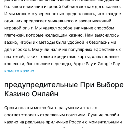
большое внимание игровой библиотеке каждого казино.
И мы можем с уверенностью предположить, что каждое
один них предлагает уникального и захватывающий
игровой опыт. Мы уделял особое внимание способом
платежей, которые желающим казино. Нам выяснилось
важно, чтобы их методы были удобной и безопасными
ддя игроков. Мы учли наличие популярных эффективных
платежей, таких только кредитные карты, электронные
кошельки, банковские переводы, Apple Pay и Google Pay
комета казино
.
предупредительные При Выборе
Казино Онлайн
Сроки оплаты могло быть разумными только
соответствовать отраслевым понятиям. Лучшие онлайн
казино на реальные приличные России с моментальными