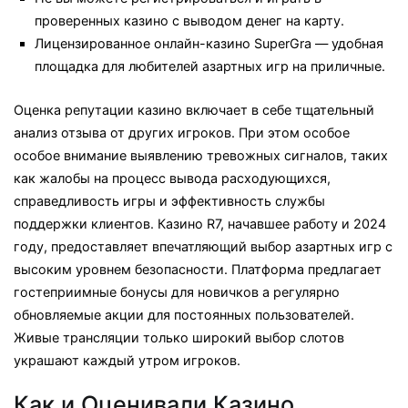
проверенных казино с выводом денег на карту.
Лицензированное онлайн-казино SuperGra — удобная
площадка для любителей азартных игр на приличные.
Оценка репутации казино включает в себе тщательный
анализ отзыва от других игроков. При этом особое
особое внимание выявлению тревожных сигналов, таких
как жалобы на процесс вывода расходующихся,
справедливость игры и эффективность службы
поддержки клиентов. Казино R7, начавшее работу и 2024
году, предоставляет впечатляющий выбор азартных игр с
высоким уровнем безопасности. Платформа предлагает
гостеприимные бонусы для новичков а регулярно
обновляемые акции для постоянных пользователей.
Живые трансляции только широкий выбор слотов
украшают каждый утром игроков.
Как и Оценивали Казино