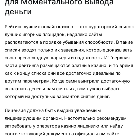
для Моментального Вывода
деньги
Рейтинг лучших онлайн казино — это кураторский список
лучших игорных площадок, недалеко сайты
располагаются а порядке убывания способности. В такие
списки входят только их заведения, которые доказывать
свою превосходную карьеры и надежность. И” “верхняя
части рейтинга размещаются элитные казино, и то время
как к концу списка они все достаточно идеальны по
другим параметрам. Когда сами выиграли достаточную
выплатить денег и вам снять их, вам нужно выбрать
который из доступных вариантов снятия денег.
Лицензия должна быть выдана уважаемым
лицензирующим органом. Настоятельно рекомендуем
затребовать у оператора казино лицензию или найду
соответствующий документ на официальном сайте