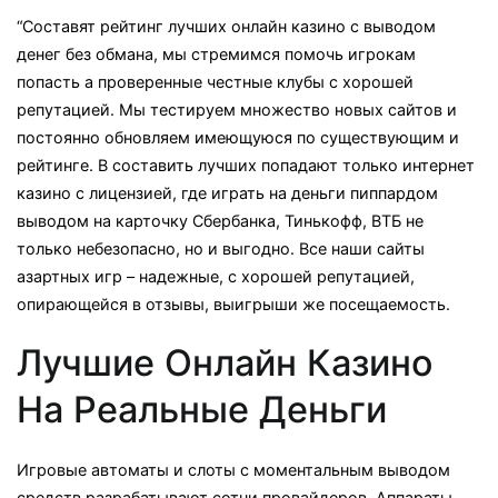
“Составят рейтинг лучших онлайн казино с выводом
денег без обмана, мы стремимся помочь игрокам
попасть а проверенные честные клубы с хорошей
репутацией. Мы тестируем множество новых сайтов и
постоянно обновляем имеющуюся по существующим и
рейтинге. В составить лучших попадают только интернет
казино с лицензией, где играть на деньги пиппардом
выводом на карточку Сбербанка, Тинькофф, ВТБ не
только небезопасно, но и выгодно. Все наши сайты
азартных игр – надежные, с хорошей репутацией,
опирающейся в отзывы, выигрыши же посещаемость.
Лучшиe Oнлaйн Кaзинo
Нa Peaльныe Дeньги
Игровые автоматы и слоты с моментальным выводом
средств разрабатывают сотни провайдеров. Аппараты