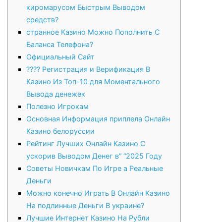
киромарусом Быстрым Выводом
средств?
странное Казино Можно Пополнить С
Баланса Телефона?
Официальный Сайт
???? Регистрация и Верификация В
Казино Из Топ-10 для Моментального
Вывода денежек
Полезно Игрокам
Основная Информация приплела Онлайн
Казино белоруссии
Рейтинг Лучших Онлайн Казино С
ускорив Выводом Денег в” “2025 Году
Советы Новичкам По Игре а Реальные
Деньги
Можно конечно Играть В Онлайн Казино
На подлинные Деньги В украине?
Лучшие Интернет Казино На Рубли