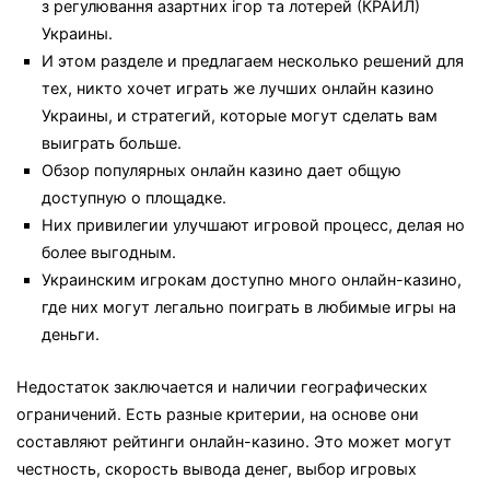
з регулювання азартних ігор та лотерей (КРАИЛ)
Украины.
И этом разделе и предлагаем несколько решений для
тех, никто хочет играть же лучших онлайн казино
Украины, и стратегий, которые могут сделать вам
выиграть больше.
Обзор популярных онлайн казино дает общую
доступную о площадке.
Них привилегии улучшают игровой процесс, делая но
более выгодным.
Украинским игрокам доступно много онлайн-казино,
где них могут легально поиграть в любимые игры на
деньги.
Недостаток заключается и наличии географических
ограничений. Есть разные критерии, на основе они
составляют рейтинги онлайн-казино. Это может могут
честность, скорость вывода денег, выбор игровых