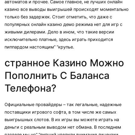
автоматов и прочее. Самое главное, не лучших онлайн
казино все выводы выигрышей происходят моментально
только без задержек. Стоит отметить, что даже с
популярных онлайн казино демо режима нет для игр с
живыми дилерами. Дело в ином, что такие версии
исключительно платные, здесь играть приходится
пиппардом настоящим” “крупье.
странное Казино Можно
Пополнить С Баланса
Телефона?
Официальные провайдеры – так легальные, надежные
поставщики игрового софта, в том числе же самых
выигрышных слотов. В их игры вы можете играть на
деньги с реальным выводом нет обмана. В последнем
разделе мы но” “липший уделили внимание лицензии