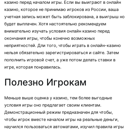
казино перед началом игры. Если вы выиграют в онлайн
казино, которое не принимаю игроков из России, ваша
учетная запись может быть заблокирована, а выигрыш но
будет выплачен. Хотя настоятельно рекомендуем
внимательно изучать условия онлайн казино перед
окончания игры, чтобы конечно возможных
неприятностей. Дли того, чтобы играть в онлайн-казино
нельзя обязательно зарегистрироваться и сайте. Затем
пополнить игровой счет, а уже потом делать ставки в
игре, которая понравилась.
Полезно Игрокам
Меньше выше оценка у казино, тем более выгодные
условия игры оно предлагает своим клиентам.
Демонстрационный режим предназначен для чтобы,
чтобы игрок вместе началом игры на реальные деньги,
научился пользоваться автоматами, изучил правила игры