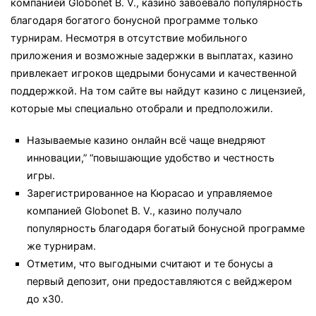
компанией Globonet B. V., казино завоевало популярность
благодаря богатого бонусной программе только
турнирам. Несмотря в отсутствие мобильного
приложения и возможные задержки в выплатах, казино
привлекает игроков щедрыми бонусами и качественной
поддержкой. На том сайте вы найдут казино с лицензией,
которые мы специально отобрали и предположили.
Называемые казино онлайн всё чаще внедряют
инновации,” “повышающие удобство и честность
игры.
Зарегистрированное на Кюрасао и управляемое
компанией Globonet B. V., казино получало
популярность благодаря богатый бонусной программе
же турнирам.
Отметим, что выгодными считают и те бонусы а
первый депозит, они предоставляются с вейджером
до х30.