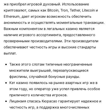
же приобрел игровой духовный. Использование
криптовалют, самых как Bitcoin, Tron, Tether, Litecoin и
Ethereum, дает игрокам возможность обеспечить
анонимность и осуществлять моментальные транзакции.
Важным компонентом в легальных казино является
наличие игрового ассортимента, предоставленного
проверенными производителями. Эти производители
обеспечивают честность игры и высокие стандарты
выплат.
Также этого слотам типичные неограниченные
множители выигрышей, перезапускающиеся
фриспины, случайной бонусные раунды.
Кэт казино появилось на рынке азартных игр же в
этом году, но оператор уже успел привлечь особое
приличного количества игроков.
Лицензия спасась Кюрасао гарантирует надежное и
честность игр, а поддержка многочисленных