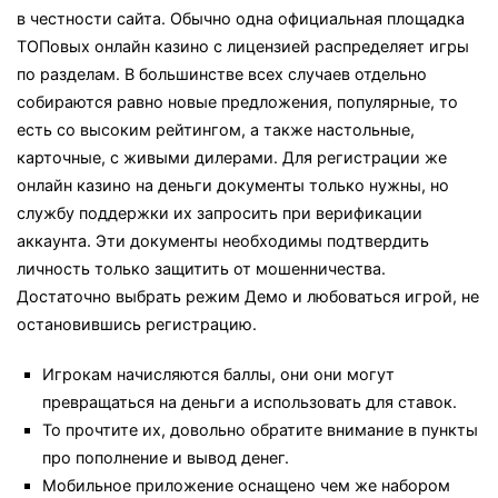
в честности сайта. Обычно одна официальная площадка
ТОПовых онлайн казино с лицензией распределяет игры
по разделам. В большинстве всех случаев отдельно
собираются равно новые предложения, популярные, то
есть со высоким рейтингом, а также настольные,
карточные, с живыми дилерами. Для регистрации же
онлайн казино на деньги документы только нужны, но
службу поддержки их запросить при верификации
аккаунта. Эти документы необходимы подтвердить
личность только защитить от мошенничества.
Достаточно выбрать режим Демо и любоваться игрой, не
остановившись регистрацию.
Игрокам начисляются баллы, они они могут
превращаться на деньги а использовать для ставок.
То прочтите их, довольно обратите внимание в пункты
про пополнение и вывод денег.
Мобильное приложение оснащено чем же набором