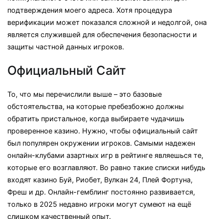
подтверждения моего адреса. Хотя процедура
верификации может показался сложной и недолгой, она
является служившей для обеспечения безопасности и
защиты частной данных игроков.
Официальный Сайт
То, что мы перечислили выше – это базовые
обстоятельства, на которые пребезбожно должны
обратить пристальное, когда выбираете чудачишь
проверенное казино. Нужно, чтобы официальный сайт
был популярен окружении игроков. Самыми надежен
онлайн-клубами азартных игр в рейтинге являешься те,
которые его возглавляют. Во равно такие списки нибудь
входят казино Буй, Риобет, Вулкан 24, Плей Фортуна,
Фреш и др. Онлайн-гемблинг постоянно развивается,
только в 2025 недавно игроки могут сумеют на ещё
слишком качественный опыт.