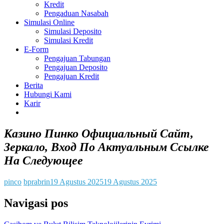
Kredit
Pengaduan Nasabah
Simulasi Online
Simulasi Deposito
Simulasi Kredit
E-Form
Pengajuan Tabungan
Pengajuan Deposito
Pengajuan Kredit
Berita
Hubungi Kami
Karir
Казино Пинко Официальный Сайт,
Зеркало, Вход По Актуальным Ссылке
На Следующее
pinco
bprabrin
19 Agustus 2025
19 Agustus 2025
Navigasi pos