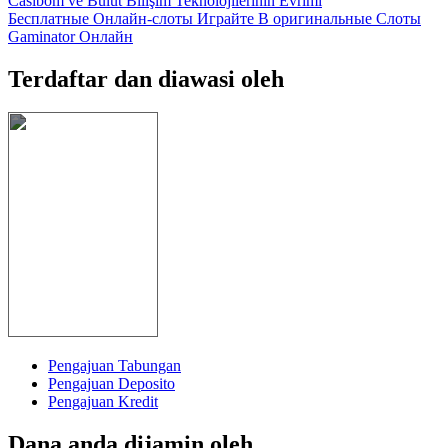
Casibom ve Bulut Bilişim Teknolojilerinin Evrimi
Бесплатные Онлайн-слоты Играйте В оригинальные Слоты
Gaminator Онлайн
Terdaftar dan diawasi oleh
Pengajuan Tabungan
Pengajuan Deposito
Pengajuan Kredit
Dana anda dijamin oleh