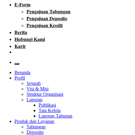
E-Form
Pengajuan Tabungan
Pengajuan Deposito
Pengajuan Kredit
Berita
Hubungi Kami
Karir
Beranda
Profil
Sejarah
Visi & Misi
Struktur Organisasi
Laporan
Publikasi
Tata Kelola
Laporan Tahunan
Produk dan Layanan
Tabungan
Deposito