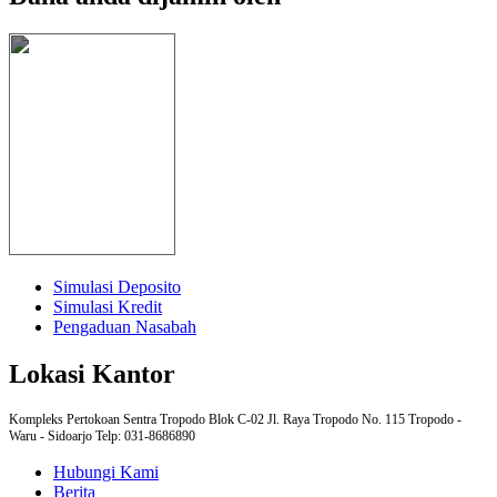
Simulasi Deposito
Simulasi Kredit
Pengaduan Nasabah
Lokasi Kantor
Kompleks Pertokoan Sentra Tropodo Blok C-02 Jl. Raya Tropodo No. 115 Tropodo -
Waru - Sidoarjo Telp: 031-8686890
Hubungi Kami
Berita