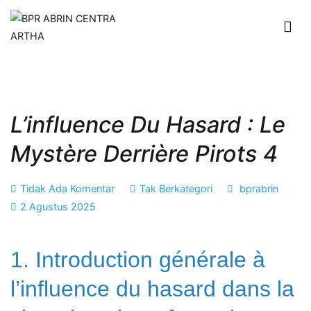
Loncat
ke
konten
BPR ABRIN CENTRA ARTHA
Maju dan Berkembang Bersama Anda
L’influence Du Hasard : Le
Mystère Derrière Pirots 4
pada
Tidak Ada Komentar
Tak Berkategori
bprabrin
L’influence
2 Agustus 2025
du
hasard
1. Introduction générale à
:
le
l’influence du hasard dans la
mystère
derrière