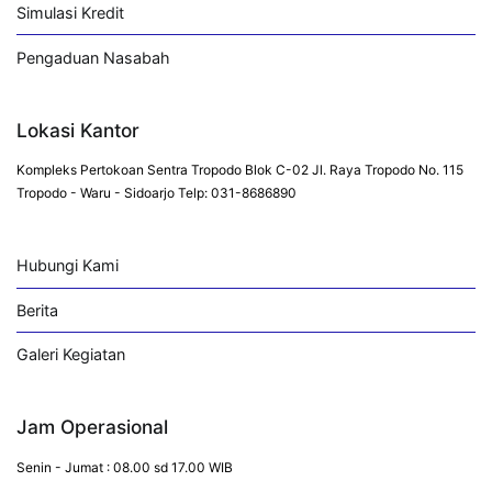
Simulasi Kredit
Pengaduan Nasabah
Lokasi Kantor
Kompleks Pertokoan Sentra Tropodo Blok C-02 Jl. Raya Tropodo No. 115
Tropodo - Waru - Sidoarjo Telp: 031-8686890
Hubungi Kami
Berita
Galeri Kegiatan
Jam Operasional
Senin - Jumat : 08.00 sd 17.00 WIB