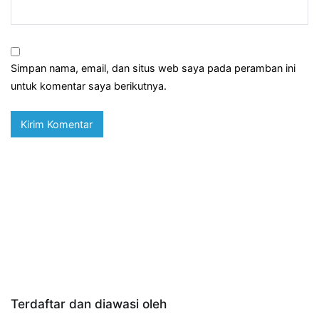
Simpan nama, email, dan situs web saya pada peramban ini
untuk komentar saya berikutnya.
Terdaftar dan diawasi oleh