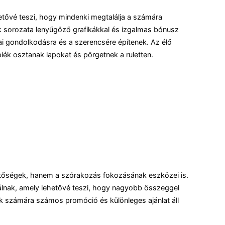
hetővé teszi, hogy mindenki megtalálja a számára
 sorozata lenyűgöző grafikákkal és izgalmas bónusz
giai gondolkodásra és a szerencsére építenek. Az élő
piék osztanak lapokat és pörgetnek a ruletten.
őségek, hanem a szórakozás fokozásának eszközei is.
álnak, amely lehetővé teszi, hogy nagyobb összeggel
k számára számos promóció és különleges ajánlat áll