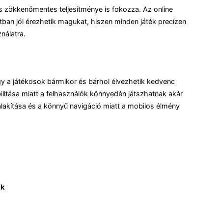
 és zökkenőmentes teljesítménye is fokozza. Az online
tban jól érezhetik magukat, hiszen minden játék precízen
nálatra.
 így a játékosok bármikor és bárhol élvezhetik kedvenc
ilitása miatt a felhasználók könnyedén játszhatnak akár
alakítása és a könnyű navigáció miatt a mobilos élmény
ek