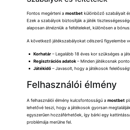
Fontos megérteni a
mostbet
különböző szabályait és 
Ezek a szabályok biztosítják a játék tisztességessé
alaposan átnézniük a feltételeket, különösen a bónus
A következő játékszabályokat célszerű figyelembe v
Korhatár
– Legalább 18 éves kor szükséges a já
Regisztrációs adatok
– Minden játékosnak ponto
Játékidő
– Javasolt, hogy a játékosok felelősségt
Felhasználói élmény
A felhasználói élmény kulcsfontosságú a
mostbet
pl
lehetővé teszi, hogy a játékosok gyorsan megtalálják
egyszerűen hozzáférhetőek, így bárki egy kattintáss
problémája merülne fel.