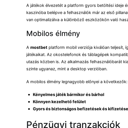
A játékok élvezetét a platform gyors betöltési ideje
kaszinóba belépve a felhasználók már az első pillana
van optimalizálva a különböző eszközökön való hasz
Mobilos élmény
A
mostbet
platform mobil verziója kiválóan teljesít,
játékaikat. Az okostelefonok és táblagépek kompatib
utazás közben is. Az alkalmazás felhasználóbarát ki
szinte ugyanaz, mint a desktop verzióban.
A mobilos élmény legnagyobb előnyei a következők:
Kényelmes játék bármikor és bárhol
Könnyen kezelhető felület
Gyors és biztonságos befizetések és kifizetés
Pénzügyi tranzakciók