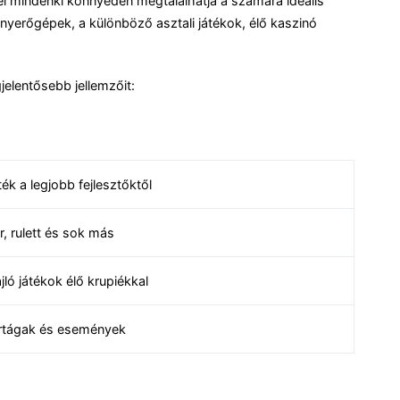
vel mindenki könnyedén megtalálhatja a számára ideális
nyerőgépek, a különböző asztali játékok, élő kaszinó
.
jelentősebb jellemzőit:
ték a legjobb fejlesztőktől
r, rulett és sok más
jló játékok élő krupiékkal
rtágak és események