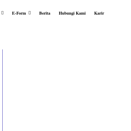
E-Form
Berita
Hubungi Kami
Karir