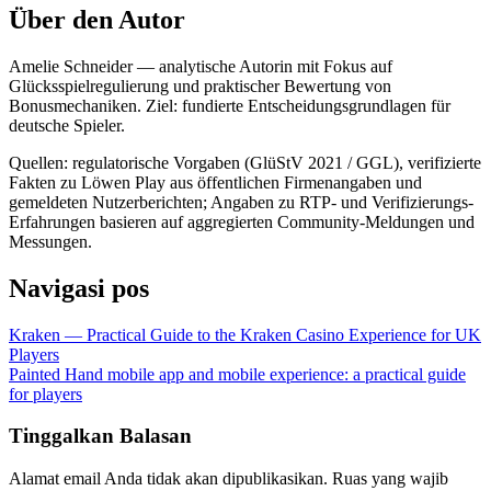
Über den Autor
Amelie Schneider — analytische Autorin mit Fokus auf
Glücksspielregulierung und praktischer Bewertung von
Bonusmechaniken. Ziel: fundierte Entscheidungsgrundlagen für
deutsche Spieler.
Quellen: regulatorische Vorgaben (GlüStV 2021 / GGL), verifizierte
Fakten zu Löwen Play aus öffentlichen Firmenangaben und
gemeldeten Nutzerberichten; Angaben zu RTP- und Verifizierungs-
Erfahrungen basieren auf aggregierten Community-Meldungen und
Messungen.
Navigasi pos
Kraken — Practical Guide to the Kraken Casino Experience for UK
Players
Painted Hand mobile app and mobile experience: a practical guide
for players
Tinggalkan Balasan
Alamat email Anda tidak akan dipublikasikan.
Ruas yang wajib