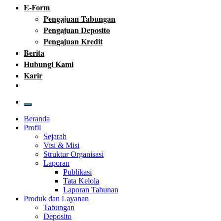
E-Form
Pengajuan Tabungan
Pengajuan Deposito
Pengajuan Kredit
Berita
Hubungi Kami
Karir
Beranda
Profil
Sejarah
Visi & Misi
Struktur Organisasi
Laporan
Publikasi
Tata Kelola
Laporan Tahunan
Produk dan Layanan
Tabungan
Deposito