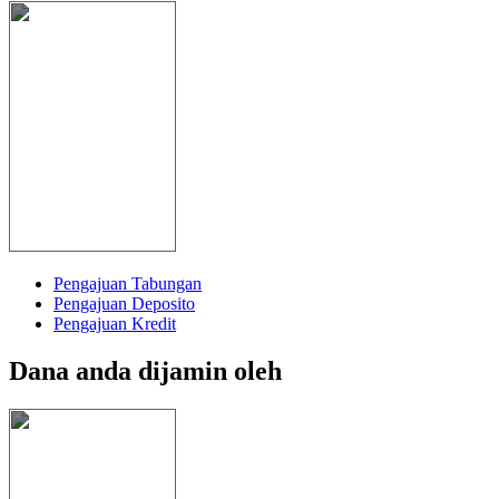
Pengajuan Tabungan
Pengajuan Deposito
Pengajuan Kredit
Dana anda dijamin oleh