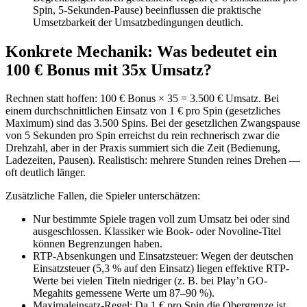
Spin, 5-Sekunden-Pause) beeinflussen die praktische
Umsetzbarkeit der Umsatzbedingungen deutlich.
Konkrete Mechanik: Was bedeutet ein
100 € Bonus mit 35x Umsatz?
Rechnen statt hoffen: 100 € Bonus × 35 = 3.500 € Umsatz. Bei
einem durchschnittlichen Einsatz von 1 € pro Spin (gesetzliches
Maximum) sind das 3.500 Spins. Bei der gesetzlichen Zwangspause
von 5 Sekunden pro Spin erreichst du rein rechnerisch zwar die
Drehzahl, aber in der Praxis summiert sich die Zeit (Bedienung,
Ladezeiten, Pausen). Realistisch: mehrere Stunden reines Drehen —
oft deutlich länger.
Zusätzliche Fallen, die Spieler unterschätzen:
Nur bestimmte Spiele tragen voll zum Umsatz bei oder sind
ausgeschlossen. Klassiker wie Book- oder Novoline-Titel
können Begrenzungen haben.
RTP-Absenkungen und Einsatzsteuer: Wegen der deutschen
Einsatzsteuer (5,3 % auf den Einsatz) liegen effektive RTP-
Werte bei vielen Titeln niedriger (z. B. bei Play’n GO-
Megahits gemessene Werte um 87–90 %).
Maximaleinsatz-Regel: Da 1 € pro Spin die Obergrenze ist,