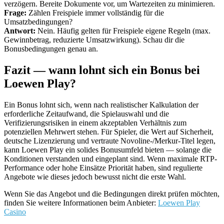
verzögern. Bereite Dokumente vor, um Wartezeiten zu minimieren.
Frage:
Zählen Freispiele immer vollständig für die
Umsatzbedingungen?
Antwort:
Nein. Häufig gelten für Freispiele eigene Regeln (max.
Gewinnbetrag, reduzierte Umsatzwirkung). Schau dir die
Bonusbedingungen genau an.
Fazit — wann lohnt sich ein Bonus bei
Loewen Play?
Ein Bonus lohnt sich, wenn nach realistischer Kalkulation der
erforderliche Zeitaufwand, die Spielauswahl und die
Verifizierungsrisiken in einem akzeptablen Verhältnis zum
potenziellen Mehrwert stehen. Für Spieler, die Wert auf Sicherheit,
deutsche Lizenzierung und vertraute Novoline-/Merkur-Titel legen,
kann Loewen Play ein solides Bonusumfeld bieten — solange die
Konditionen verstanden und eingeplant sind. Wenn maximale RTP-
Performance oder hohe Einsätze Priorität haben, sind regulierte
Angebote wie dieses jedoch bewusst nicht die erste Wahl.
Wenn Sie das Angebot und die Bedingungen direkt prüfen möchten,
finden Sie weitere Informationen beim Anbieter:
Loewen Play
Casino