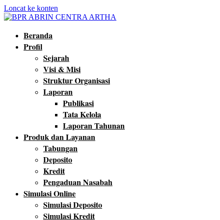
Loncat ke konten
BPR ABRIN CENTRA ARTHA
Maju dan Berkembang Bersama Anda
Beranda
Profil
Sejarah
Visi & Misi
Struktur Organisasi
Laporan
Publikasi
Tata Kelola
Laporan Tahunan
Produk dan Layanan
Tabungan
Deposito
Kredit
Pengaduan Nasabah
Simulasi Online
Simulasi Deposito
Simulasi Kredit