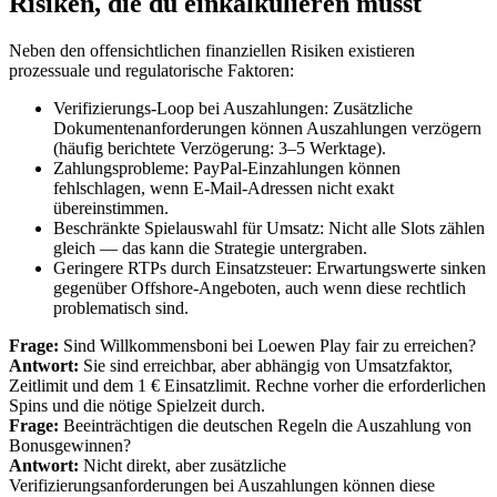
Risiken, die du einkalkulieren musst
Neben den offensichtlichen finanziellen Risiken existieren
prozessuale und regulatorische Faktoren:
Verifizierungs-Loop bei Auszahlungen: Zusätzliche
Dokumentenanforderungen können Auszahlungen verzögern
(häufig berichtete Verzögerung: 3–5 Werktage).
Zahlungsprobleme: PayPal-Einzahlungen können
fehlschlagen, wenn E-Mail-Adressen nicht exakt
übereinstimmen.
Beschränkte Spielauswahl für Umsatz: Nicht alle Slots zählen
gleich — das kann die Strategie untergraben.
Geringere RTPs durch Einsatzsteuer: Erwartungswerte sinken
gegenüber Offshore-Angeboten, auch wenn diese rechtlich
problematisch sind.
Frage:
Sind Willkommensboni bei Loewen Play fair zu erreichen?
Antwort:
Sie sind erreichbar, aber abhängig von Umsatzfaktor,
Zeitlimit und dem 1 € Einsatzlimit. Rechne vorher die erforderlichen
Spins und die nötige Spielzeit durch.
Frage:
Beeinträchtigen die deutschen Regeln die Auszahlung von
Bonusgewinnen?
Antwort:
Nicht direkt, aber zusätzliche
Verifizierungsanforderungen bei Auszahlungen können diese