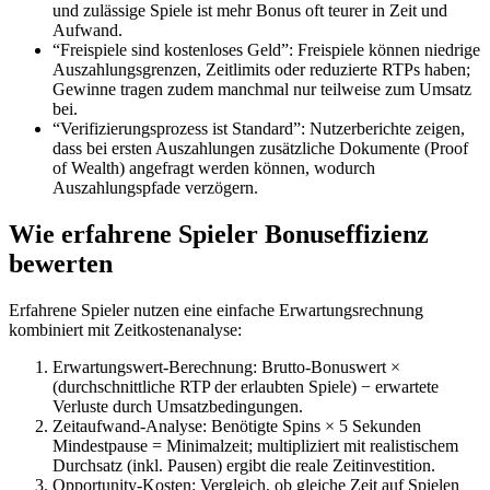
und zulässige Spiele ist mehr Bonus oft teurer in Zeit und
Aufwand.
“Freispiele sind kostenloses Geld”: Freispiele können niedrige
Auszahlungsgrenzen, Zeitlimits oder reduzierte RTPs haben;
Gewinne tragen zudem manchmal nur teilweise zum Umsatz
bei.
“Verifizierungsprozess ist Standard”: Nutzerberichte zeigen,
dass bei ersten Auszahlungen zusätzliche Dokumente (Proof
of Wealth) angefragt werden können, wodurch
Auszahlungspfade verzögern.
Wie erfahrene Spieler Bonuseffizienz
bewerten
Erfahrene Spieler nutzen eine einfache Erwartungsrechnung
kombiniert mit Zeitkostenanalyse:
Erwartungswert-Berechnung: Brutto-Bonuswert ×
(durchschnittliche RTP der erlaubten Spiele) − erwartete
Verluste durch Umsatzbedingungen.
Zeitaufwand-Analyse: Benötigte Spins × 5 Sekunden
Mindestpause = Minimalzeit; multipliziert mit realistischem
Durchsatz (inkl. Pausen) ergibt die reale Zeitinvestition.
Opportunity-Kosten: Vergleich, ob gleiche Zeit auf Spielen