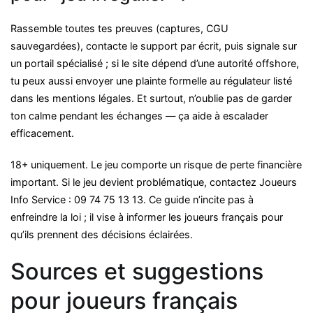
Rassemble toutes tes preuves (captures, CGU
sauvegardées), contacte le support par écrit, puis signale sur
un portail spécialisé ; si le site dépend d’une autorité offshore,
tu peux aussi envoyer une plainte formelle au régulateur listé
dans les mentions légales. Et surtout, n’oublie pas de garder
ton calme pendant les échanges — ça aide à escalader
efficacement.
18+ uniquement. Le jeu comporte un risque de perte financière
important. Si le jeu devient problématique, contactez Joueurs
Info Service : 09 74 75 13 13. Ce guide n’incite pas à
enfreindre la loi ; il vise à informer les joueurs français pour
qu’ils prennent des décisions éclairées.
Sources et suggestions
pour joueurs français