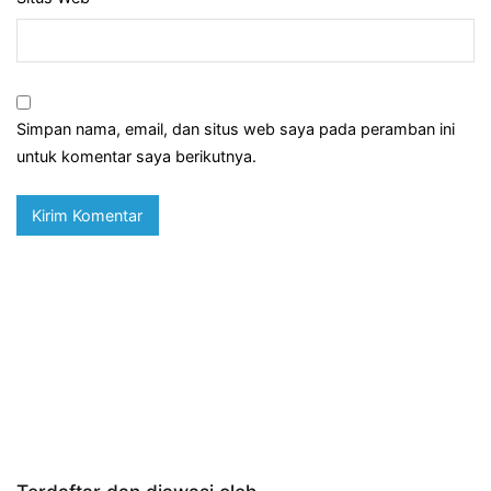
Simpan nama, email, dan situs web saya pada peramban ini
untuk komentar saya berikutnya.