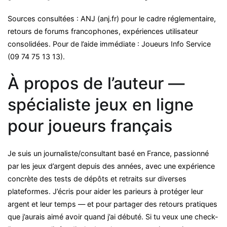
Sources consultées : ANJ (anj.fr) pour le cadre réglementaire,
retours de forums francophones, expériences utilisateur
consolidées. Pour de l’aide immédiate : Joueurs Info Service
(09 74 75 13 13).
À propos de l’auteur —
spécialiste jeux en ligne
pour joueurs français
Je suis un journaliste/consultant basé en France, passionné
par les jeux d’argent depuis des années, avec une expérience
concrète des tests de dépôts et retraits sur diverses
plateformes. J’écris pour aider les parieurs à protéger leur
argent et leur temps — et pour partager des retours pratiques
que j’aurais aimé avoir quand j’ai débuté. Si tu veux une check-