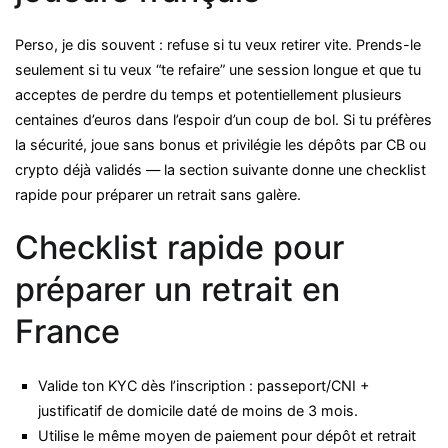
Perso, je dis souvent : refuse si tu veux retirer vite. Prends-le
seulement si tu veux “te refaire” une session longue et que tu
acceptes de perdre du temps et potentiellement plusieurs
centaines d’euros dans l’espoir d’un coup de bol. Si tu préfères
la sécurité, joue sans bonus et privilégie les dépôts par CB ou
crypto déjà validés — la section suivante donne une checklist
rapide pour préparer un retrait sans galère.
Checklist rapide pour
préparer un retrait en
France
Valide ton KYC dès l’inscription : passeport/CNI +
justificatif de domicile daté de moins de 3 mois.
Utilise le même moyen de paiement pour dépôt et retrait