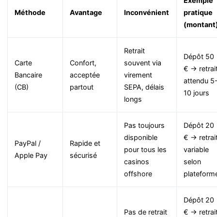
Exemple
Méthode
Avantage
Inconvénient
pratique
(montant
Retrait
Dépôt 50
Carte
Confort,
souvent via
€ → retrai
Bancaire
acceptée
virement
attendu 5
(CB)
partout
SEPA, délais
10 jours
longs
Pas toujours
Dépôt 20
disponible
€ → retrai
PayPal /
Rapide et
pour tous les
variable
Apple Pay
sécurisé
casinos
selon
offshore
plateform
Dépôt 20
Pas de retrait
€ → retrai