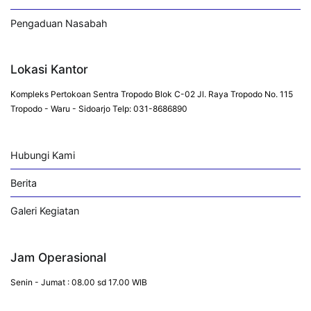
Pengaduan Nasabah
Lokasi Kantor
Kompleks Pertokoan Sentra Tropodo Blok C-02 Jl. Raya Tropodo No. 115
Tropodo - Waru - Sidoarjo Telp: 031-8686890
Hubungi Kami
Berita
Galeri Kegiatan
Jam Operasional
Senin - Jumat : 08.00 sd 17.00 WIB