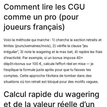
Comment lire les CGU
comme un pro (pour
joueurs français)
Voici la méthode qui marche : 1) cherche la section retraits et
limites (jours/semaines/mois), 2) vérifie la clause “jeu
irrégulier”, 3) note le wagering et le max bet, 4) repère les frais
d’inactivité. Par exemple, si un bonus impose 40×
dépôt+bonus sur 100 €, calcule l’effort réel en mise — je
t’explique la formule juste après pour que tu fasses tes
comptes. Cette approche t’évitera de tomber dans des
situations où ton retrait est bloqué pour des motifs vagues.
Calcul rapide du wagering
et de la valeur réelle d’un