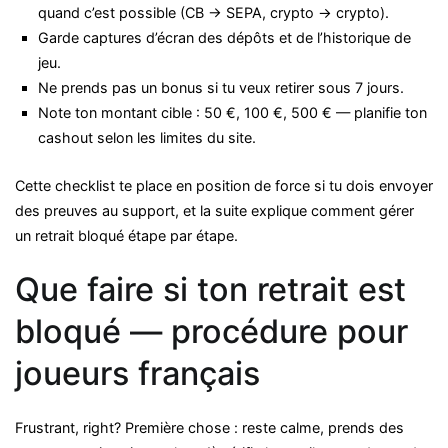
quand c’est possible (CB → SEPA, crypto → crypto).
Garde captures d’écran des dépôts et de l’historique de
jeu.
Ne prends pas un bonus si tu veux retirer sous 7 jours.
Note ton montant cible : 50 €, 100 €, 500 € — planifie ton
cashout selon les limites du site.
Cette checklist te place en position de force si tu dois envoyer
des preuves au support, et la suite explique comment gérer
un retrait bloqué étape par étape.
Que faire si ton retrait est
bloqué — procédure pour
joueurs français
Frustrant, right? Première chose : reste calme, prends des