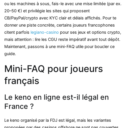
ou les machines à sous, fais-le avec une mise limitée (par ex.
20–50 €) et privilégie les sites qui proposent
CB/PayPal/crypto avec KYC clair et délais affichés. Pour te
donner une piste concrète, certains joueurs francophones
citent parfois
legiano-casino
pour ses jeux et options crypto,
mais attention : lire les CGU reste impératif avant tout dépôt.
Maintenant, passons à une mini-FAQ utile pour boucler ce
guide.
Mini-FAQ pour joueurs
français
Le keno en ligne est-il légal en
France ?
Le keno organisé par la FDJ est légal, mais les variantes
proposées par des casinos offshore ne sont pas couvertes