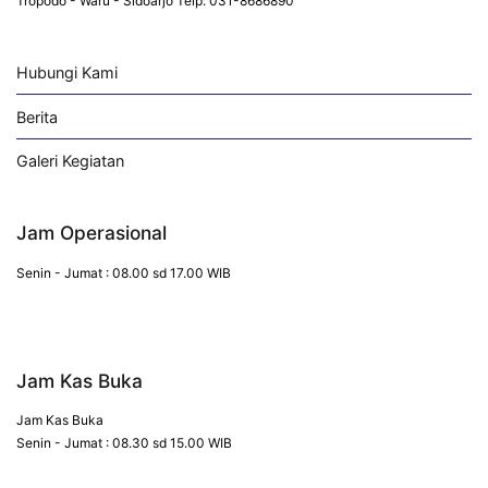
Tropodo - Waru - Sidoarjo Telp: 031-8686890
Hubungi Kami
Berita
Galeri Kegiatan
Jam Operasional
Senin - Jumat : 08.00 sd 17.00 WIB
Jam Kas Buka
Jam Kas Buka
Senin - Jumat : 08.30 sd 15.00 WIB