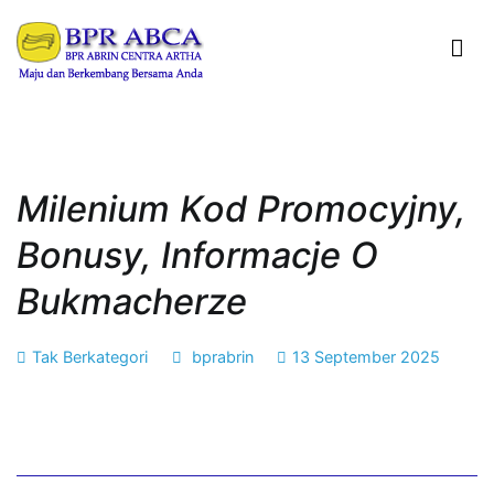
Loncat
ke
konten
BPR ABRIN CENTRA ARTHA
Maju dan Berkembang Bersama Anda
Milenium Kod Promocyjny,
Bonusy, Informacje O
Bukmacherze
Tak Berkategori
bprabrin
13 September 2025