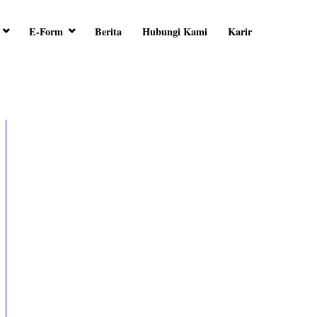
E-Form
Berita
Hubungi Kami
Karir