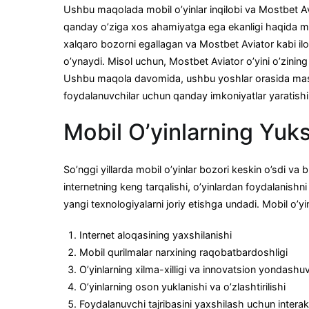
Ushbu maqolada mobil o’yinlar inqilobi va Mostbet Av
qanday o’ziga xos ahamiyatga ega ekanligi haqida muh
xalqaro bozorni egallagan va Mostbet Aviator kabi il
o’ynaydi. Misol uchun, Mostbet Aviator o’yini o’zining 
Ushbu maqola davomida, ushbu yoshlar orasida mashhu
foydalanuvchilar uchun qanday imkoniyatlar yaratishi
Mobil O’yinlarning Yuks
So’nggi yillarda mobil o’yinlar bozori keskin o’sdi v
internetning keng tarqalishi, o’yinlardan foydalanishni
yangi texnologiyalarni joriy etishga undadi. Mobil o’yi
Internet aloqasining yaxshilanishi
Mobil qurilmalar narxining raqobatbardoshligi
O’yinlarning xilma-xilligi va innovatsion yondashuv
O’yinlarning oson yuklanishi va o’zlashtirilishi
Foydalanuvchi tajribasini yaxshilash uchun interakt