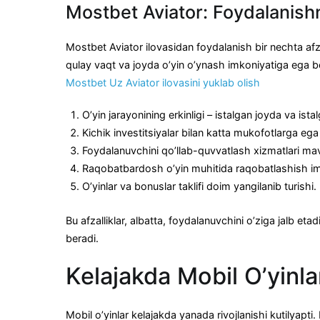
Mostbet Aviator: Foydalanishni
Mostbet Aviator ilovasidan foydalanish bir nechta afza
qulay vaqt va joyda o’yin o’ynash imkoniyatiga ega bo’
Mostbet Uz Aviator ilovasini yuklab olish
O’yin jarayonining erkinligi – istalgan joyda va is
Kichik investitsiyalar bilan katta mukofotlarga ega
Foydalanuvchini qo’llab-quvvatlash xizmatlari mavj
Raqobatbardosh o’yin muhitida raqobatlashish im
O’yinlar va bonuslar taklifi doim yangilanib turishi.
Bu afzalliklar, albatta, foydalanuvchini o’ziga jalb eta
beradi.
Kelajakda Mobil O’yinla
Mobil o’yinlar kelajakda yanada rivojlanishi kutilyapti