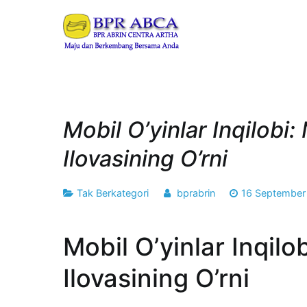
Loncat
ke
BPR ABRIN CENT
Maju dan Berkembang B
konten
Mobil O’yinlar Inqilobi
Ilovasining O’rni
Tak Berkategori
bprabrin
16 September
Mobil O’yinlar Inqilo
Ilovasining O’rni