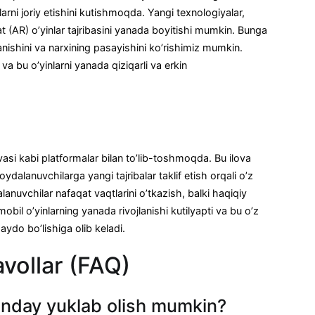
larni joriy etishini kutishmoqda. Yangi texnologiyalar,
t (AR) o’yinlar tajribasini yanada boyitishi mumkin. Bunga
anishini va narxining pasayishini ko’rishimiz mumkin.
a bu o’yinlarni yanada qiziqarli va erkin
ovasi kabi platformalar bilan to’lib-toshmoqda. Bu ilova
ydalanuvchilarga yangi tajribalar taklif etish orqali o’z
anuvchilar nafaqat vaqtlarini o’tkazish, balki haqiqiy
il o’yinlarning yanada rivojlanishi kutilyapti va bu o’z
paydo bo’lishiga olib keladi.
vollar (FAQ)
qanday yuklab olish mumkin?