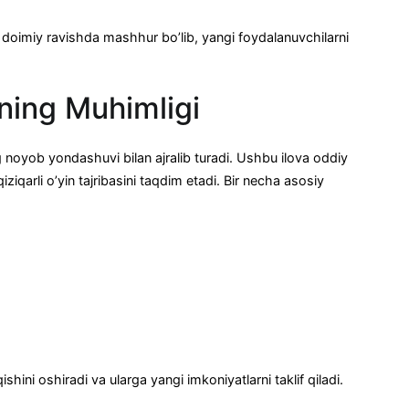
da doimiy ravishda mashhur bo’lib, yangi foydalanuvchilarni
ining Muhimligi
g noyob yondashuvi bilan ajralib turadi. Ushbu ilova oddiy
ziqarli o’yin tajribasini taqdim etadi. Bir necha asosiy
shini oshiradi va ularga yangi imkoniyatlarni taklif qiladi.