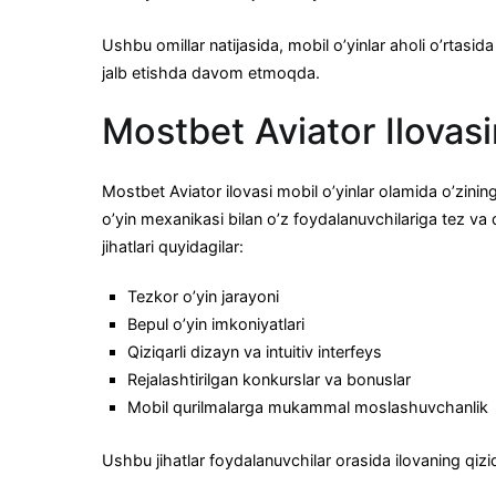
Ushbu omillar natijasida, mobil o’yinlar aholi o’rtasi
jalb etishda davom etmoqda.
Mostbet Aviator Ilovas
Mostbet Aviator ilovasi mobil o’yinlar olamida o’zinin
o’yin mexanikasi bilan o’z foydalanuvchilariga tez va qi
jihatlari quyidagilar:
Tezkor o’yin jarayoni
Bepul o’yin imkoniyatlari
Qiziqarli dizayn va intuitiv interfeys
Rejalashtirilgan konkurslar va bonuslar
Mobil qurilmalarga mukammal moslashuvchanlik
Ushbu jihatlar foydalanuvchilar orasida ilovaning qiziqi