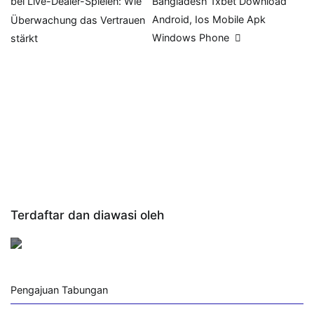
Bangladesh 1xbet Download
bei Live-Dealer-Spielen: Wie
pos
Android, Ios Mobile Apk
Überwachung das Vertrauen
Windows Phone
stärkt
Terdaftar dan diawasi oleh
Pengajuan Tabungan