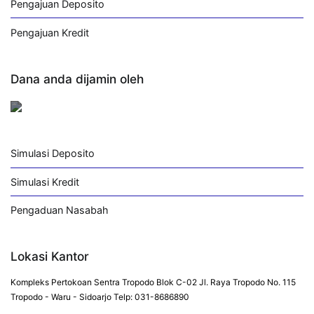
Pengajuan Deposito
Pengajuan Kredit
Dana anda dijamin oleh
Simulasi Deposito
Simulasi Kredit
Pengaduan Nasabah
Lokasi Kantor
Kompleks Pertokoan Sentra Tropodo Blok C-02 Jl. Raya Tropodo No. 115
Tropodo - Waru - Sidoarjo Telp: 031-8686890