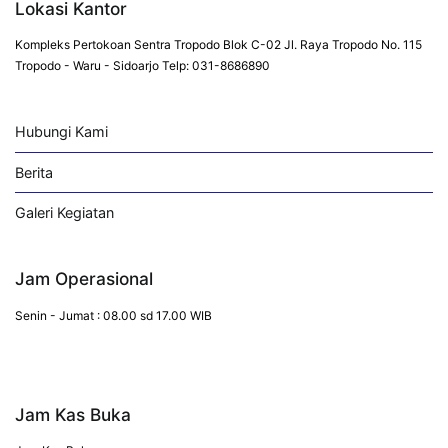
Lokasi Kantor
Kompleks Pertokoan Sentra Tropodo Blok C-02 Jl. Raya Tropodo No. 115
Tropodo - Waru - Sidoarjo Telp: 031-8686890
Hubungi Kami
Berita
Galeri Kegiatan
Jam Operasional
Senin - Jumat : 08.00 sd 17.00 WIB
Jam Kas Buka