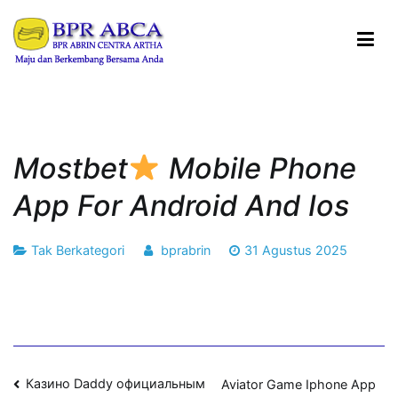
Loncat
ke
konten
BPR ABRIN CENTRA ARTHA
Maju dan Berkembang Bersama Anda
Mostbet
Mobile Phone
App For Android And Ios
Tak Berkategori
bprabrin
31 Agustus 2025
Navigasi
Казино Daddy официальным
Aviator Game Iphone App