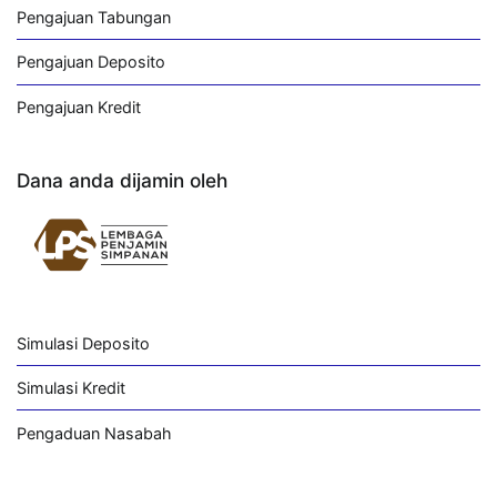
Pengajuan Tabungan
Pengajuan Deposito
Pengajuan Kredit
Dana anda dijamin oleh
Simulasi Deposito
Simulasi Kredit
Pengaduan Nasabah